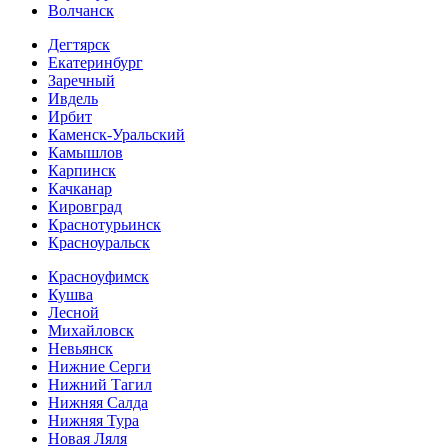
Волчанск
Дегтярск
Екатеринбург
Заречный
Ивдель
Ирбит
Каменск-Уральский
Камышлов
Карпинск
Качканар
Кировград
Краснотурьинск
Красноуральск
Красноуфимск
Кушва
Лесной
Михайловск
Невьянск
Нижние Серги
Нижний Тагил
Нижняя Салда
Нижняя Тура
Новая Ляля