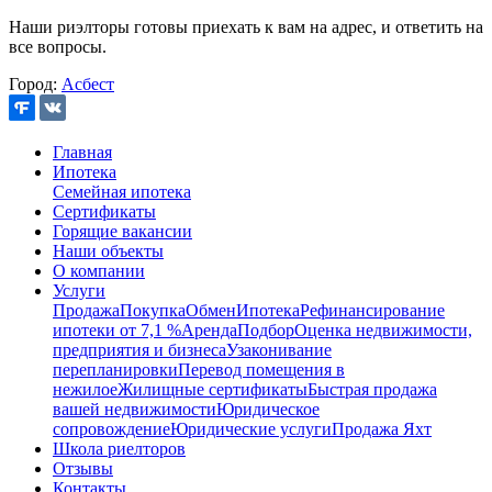
Наши риэлторы готовы приехать к вам на адрес, и ответить на
все вопросы.
Город:
Асбест
Главная
Ипотека
Семейная ипотека
Сертификаты
Горящие вакансии
Наши объекты
О компании
Услуги
Продажа
Покупка
Обмен
Ипотека
Рефинансирование
ипотеки от 7,1 %
Аренда
Подбор
Оценка недвижимости,
предприятия и бизнеса
Узаконивание
перепланировки
Перевод помещения в
нежилое
Жилищные сертификаты
Быстрая продажа
вашей недвижимости
Юридическое
сопровождение
Юридические услуги
Продажа Яхт
Школа риелторов
Отзывы
Контакты