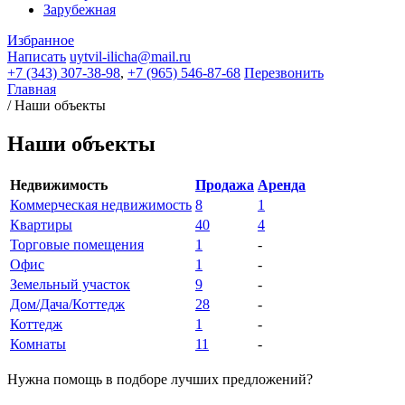
Зарубежная
Избранное
Написать
uytvil-ilicha@mail.ru
+7 (343) 307-38-98
,
+7 (965) 546-87-68
Перезвонить
Главная
/
Наши объекты
Наши объекты
Недвижимость
Продажа
Аренда
Коммерческая недвижимость
8
1
Квартиры
40
4
Торговые помещения
1
-
Офис
1
-
Земельный участок
9
-
Дом/Дача/Коттедж
28
-
Коттедж
1
-
Комнаты
11
-
Нужна помощь в подборе лучших предложений?