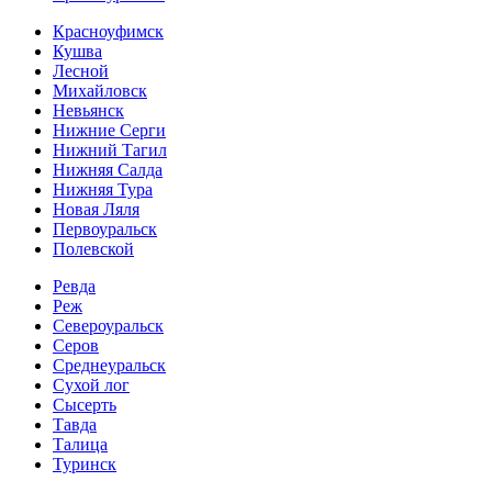
Красноуфимск
Кушва
Лесной
Михайловск
Невьянск
Нижние Серги
Нижний Тагил
Нижняя Салда
Нижняя Тура
Новая Ляля
Первоуральск
Полевской
Ревда
Реж
Североуральск
Серов
Среднеуральск
Сухой лог
Сысерть
Тавда
Талица
Туринск