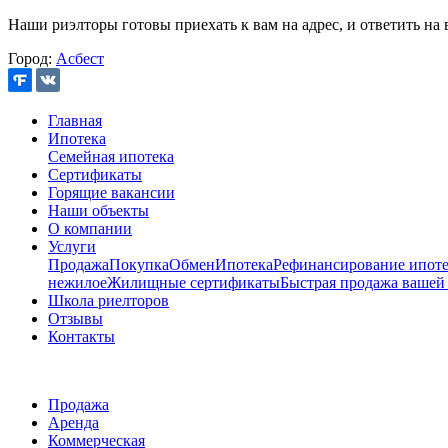
Наши риэлторы готовы приехать к вам на адрес, и ответить на 
Город:
Асбест
Главная
Ипотека
Семейная ипотека
Сертификаты
Горящие вакансии
Наши объекты
О компании
Услуги
Продажа
Покупка
Обмен
Ипотека
Рефинансирование ипоте
нежилое
Жилищные сертификаты
Быстрая продажа вашей
Школа риелторов
Отзывы
Контакты
Продажа
Аренда
Коммерческая