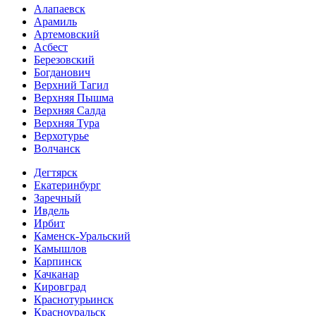
Алапаевск
Арамиль
Артемовский
Асбест
Березовский
Богданович
Верхний Тагил
Верхняя Пышма
Верхняя Салда
Верхняя Тура
Верхотурье
Волчанск
Дегтярск
Екатеринбург
Заречный
Ивдель
Ирбит
Каменск-Уральский
Камышлов
Карпинск
Качканар
Кировград
Краснотурьинск
Красноуральск