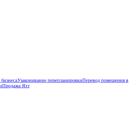
 бизнеса
Узаконивание перепланировки
Перевод помещения в
и
Продажа Яхт