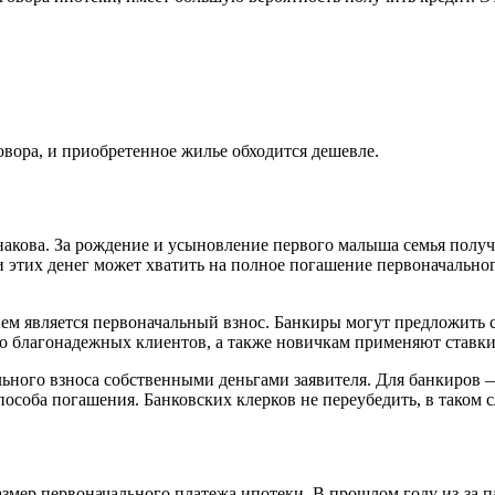
вора, и приобретенное жилье обходится дешевле.
накова. За рождение и усыновление первого малыша семья получ
и этих денег может хватить на полное погашение первоначальн
ием является первоначальный взнос. Банкиры могут предложит
ло благонадежных клиентов, а также новичкам применяют ставки
льного взноса собственными деньгами заявителя. Для банкиров 
пособа погашения. Банковских клерков не переубедить, в таком 
азмер первоначального платежа ипотеки. В прошлом году из-за 