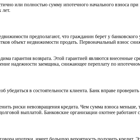
тично или полностью сумму ипотечного начального взноса при 
 лет.
движимости предполагают, что гражданин берет у банковского 
тков объект недвижимости продать. Первоначальный взнос сниж
ма гарантия возврата. Этой гарантией являются внесенные сред
дение надежности заемщика, снижающее переплату по ипотечном
об убедиться в состоятельности клиента. Банк вправе проверит
ценить риски невозвращения кредита. Чем сумма взноса меньше,
олговой выплатой. Банковские организации охотнее работают с
овора ипотеки, имеет большую вероятность получить кредит. 