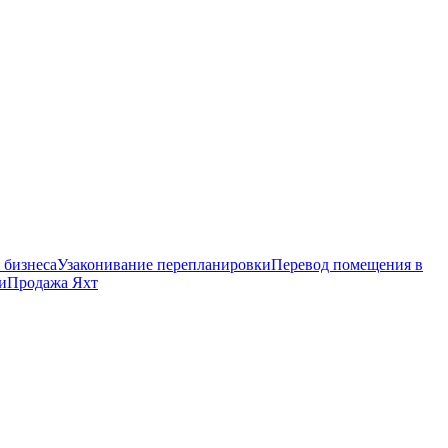
 бизнеса
Узаконивание перепланировки
Перевод помещения в
и
Продажа Яхт