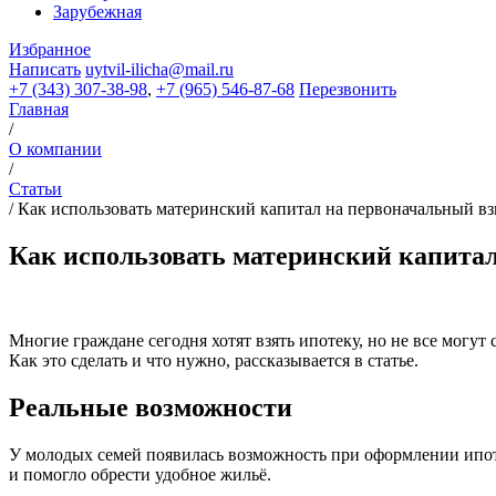
Зарубежная
Избранное
Написать
uytvil-ilicha@mail.ru
+7 (343) 307-38-98
,
+7 (965) 546-87-68
Перезвонить
Главная
/
О компании
/
Статьи
/
Как использовать материнский капитал на первоначальный вз
Как использовать материнский капитал
Многие граждане сегодня хотят взять ипотеку, но не все могут
Как это сделать и что нужно, рассказывается в статье.
Реальные возможности
У молодых семей появилась возможность при оформлении ипот
и помогло обрести удобное жильё.