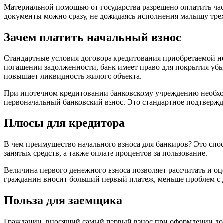
Материальной помощью от государства разрешено оплатить час
документы можно сразу, не дожидаясь исполнения малышу трех
Зачем платить начальный взнос
Стандартные условия договора кредитования приобретаемой не
погашении задолженности, банк имеет право для покрытия убы
повышает ликвидность жилого объекта.
При ипотечном кредитовании банковскому учреждению необходи
первоначальный банковский взнос. Это стандартное подтверж
Плюсы для кредитора
В чем преимущество начального взноса для банкиров? Это спос
занятых средств, а также оплате процентов за пользование.
Величина первого денежного взноса позволяет рассчитать и о
гражданин вносит больший первый платеж, меньше проблем с д
Польза для заемщика
Гражданин, вносящий самый первый взнос при оформлении дог