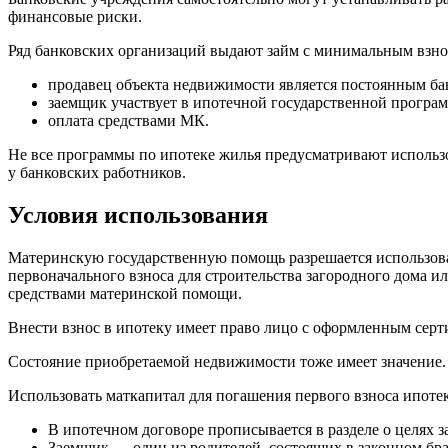
финансовые риски.
Ряд банковских организаций выдают займ с минимальным взно
продавец объекта недвижимости является постоянным ба
заемщик участвует в ипотечной государственной програм
оплата средствами МК.
Не все программы по ипотеке жилья предусматривают использо
у банковских работников.
Условия использования
Материнскую государственную помощь разрешается использова
первоначального взноса для строительства загородного дома
средствами материнской помощи.
Внести взнос в ипотеку имеет право лицо с оформленным серт
Состояние приобретаемой недвижимости тоже имеет значение. Б
Использовать маткапитал для погашения первого взноса ипоте
В ипотечном договоре прописывается в разделе о целях 
Заемщик — один из родителей, состоящих в законном бра