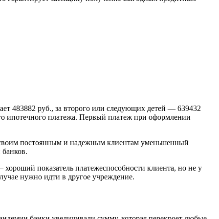
ает 483882 руб., за второго или следующих детей — 639432
ого ипотечного платежа. Первый платеж при оформлении
ь своим постоянным и надежным клиентам уменьшенный
 банков.
— хороший показатель платежеспособности клиента, но не у
случае нужно идти в другое учреждение.
пандемии банки увеличивали сумму, которая перекроет любые