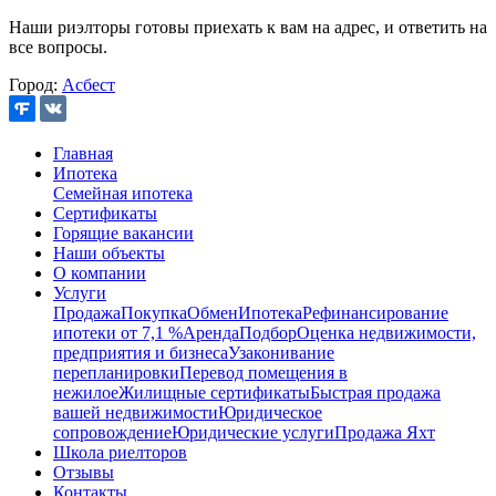
Наши риэлторы готовы приехать к вам на адрес, и ответить на
все вопросы.
Город:
Асбест
Главная
Ипотека
Семейная ипотека
Сертификаты
Горящие вакансии
Наши объекты
О компании
Услуги
Продажа
Покупка
Обмен
Ипотека
Рефинансирование
ипотеки от 7,1 %
Аренда
Подбор
Оценка недвижимости,
предприятия и бизнеса
Узаконивание
перепланировки
Перевод помещения в
нежилое
Жилищные сертификаты
Быстрая продажа
вашей недвижимости
Юридическое
сопровождение
Юридические услуги
Продажа Яхт
Школа риелторов
Отзывы
Контакты