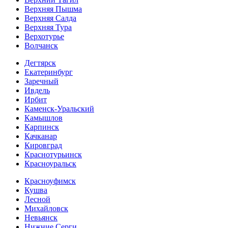
Верхняя Пышма
Верхняя Салда
Верхняя Тура
Верхотурье
Волчанск
Дегтярск
Екатеринбург
Заречный
Ивдель
Ирбит
Каменск-Уральский
Камышлов
Карпинск
Качканар
Кировград
Краснотурьинск
Красноуральск
Красноуфимск
Кушва
Лесной
Михайловск
Невьянск
Нижние Серги