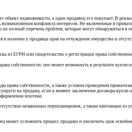
т объект недвижимости, а один продавец его покупает. В реальн
ость возникновения конфликта интересов. Не включенные в прив
 не полный перечень проблем, которые могут обнаружиться в н
 в наличии у продавца прав на отчуждение имущества и отсутств
ка из ЕГРН или свидетельство о регистрации права собственнос
ва собственности: оно может возникнуть в результате купли-п
ды права собственности, а также условия проведения приватиз
супруги на продажу, если в момент заключения договора купли-
 оформлении ипотеки.
тсутствие незаконных перепланировок, а также квитанции из 
лиц может усложнить процесс продажи и увеличить срок освоб