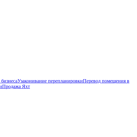
 бизнеса
Узаконивание перепланировки
Перевод помещения в
и
Продажа Яхт