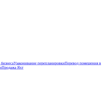
 бизнеса
Узаконивание перепланировки
Перевод помещения в
и
Продажа Яхт