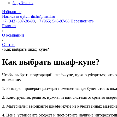
Зарубежная
Избранное
Написать
uytvil-ilicha@mail.ru
+7 (343) 307-38-98
,
+7 (965) 546-87-68
Перезвонить
Главная
/
О компании
/
Статьи
/
Как выбрать шкаф-купе?
Как выбрать шкаф-купе?
Чтобы выбрать подходящий шкаф-купе, нужно убедиться, что о
внимание:
1. Размеры: проверьте размеры помещения, где будет стоять шка
2. Конструкция: решите, нужна ли вам система открытия двере
3. Материалы: выбирайте шкафы-купе из качественных материа
4. Цена: установите бюджет и посмотрите наличие интересующ