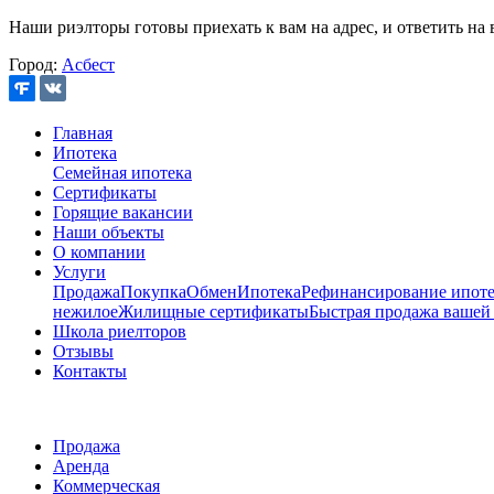
Наши риэлторы готовы приехать к вам на адрес, и ответить на 
Город:
Асбест
Главная
Ипотека
Семейная ипотека
Сертификаты
Горящие вакансии
Наши объекты
О компании
Услуги
Продажа
Покупка
Обмен
Ипотека
Рефинансирование ипоте
нежилое
Жилищные сертификаты
Быстрая продажа вашей
Школа риелторов
Отзывы
Контакты
Продажа
Аренда
Коммерческая