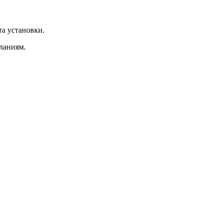
та установки.
ланиям.