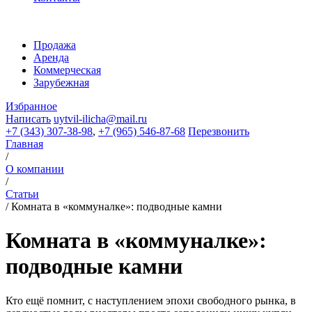
Продажа
Аренда
Коммерческая
Зарубежная
Избранное
Написать
uytvil-ilicha@mail.ru
+7 (343) 307-38-98
,
+7 (965) 546-87-68
Перезвонить
Главная
/
О компании
/
Статьи
/
Комната в «коммуналке»: подводные камни
Комната в «коммуналке»:
подводные камни
Кто ещё помнит, с наступлением эпохи свободного рынка, в