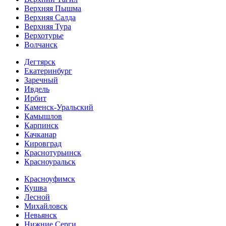
Верхняя Пышма
Верхняя Салда
Верхняя Тура
Верхотурье
Волчанск
Дегтярск
Екатеринбург
Заречный
Ивдель
Ирбит
Каменск-Уральский
Камышлов
Карпинск
Качканар
Кировград
Краснотурьинск
Красноуральск
Красноуфимск
Кушва
Лесной
Михайловск
Невьянск
Нижние Серги