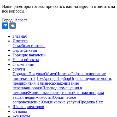
Наши риэлторы готовы приехать к вам на адрес, и ответить на
все вопросы.
Город:
Асбест
Главная
Ипотека
Семейная ипотека
Сертификаты
Горящие вакансии
Наши объекты
О компании
Услуги
Продажа
Покупка
Обмен
Ипотека
Рефинансирование
ипотеки от 7,1 %
Аренда
Подбор
Оценка недвижимости,
предприятия и бизнеса
Узаконивание
перепланировки
Перевод помещения в
нежилое
Жилищные сертификаты
Быстрая продажа
вашей недвижимости
Юридическое
сопровождение
Юридические услуги
Продажа Яхт
Школа риелторов
Отзывы
Контакты