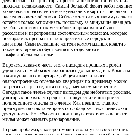
девяностые годы риелторы просто заполонили нишу купли-
продажи недвижимости. Самый большой фронт работ для них
заключался в расселении коммунальных квартир – печального
наследия советской эпохи. Сейчас о тех самых «коммуналках»
остаётся только вспоминать, поскольку за минувшие двадцать
лет большинство этих мест общего проживания были
расселены и перепроданы состоятельным хозяевам, которые
постарались превратить их в престижные городские
квартиры. Сами вчерашние жители коммунальных квартир
также постарались обустроиться в отдельном и
комфортабельном жилье.
Впрочем, какая-то часть этого наследия прошлых времён
удивительным образом сохранилась до наших дней. Комнаты
в коммунальных квартирах, общежитиях, а также
благоустроенных отдельных квартирах по-прежнему можно
встретить на рынке, хотя и в куда меньшем количестве.
Сегодня такое жильё служит выходом для небогатых россиян,
у которых не хватает средств на покупку или постройку
полноценного отдельного жилья. Как правило, главное
преимущество таких «вороньих слободок» – их финансовая
доступность. Во всём остальном покупателя такого варианта
жилья может ожидать разочарование.
Первая проблема, с которой может столкнуться собственник
комнаты – законодательная. Оказывается, что для её продажи