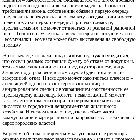
недостаточно одного лишь желания владельца. Согласно
требованиям закона, собственник обязан в первую очередь
предложить перекупить свою комнату соседям – они имеют
право покупки первой очереди. Причём стоимость,
предлагаемая им, не может отличаться от реальной рыночной
цены. Только в случае отказа всех соседей от покупки части
«коммуналки» комната может быть выставлена на свободную
продажу.
Это означает, что, даже покупая комнату, нужно убедиться,
что соседи реально составили бумагу об отказе от покупки и,
тем самым, санкционировали продажу стороннему лицу.
Лучшей подстраховкой в этом случае будет нотариально
заверенный отказ. Иначе дело может закончиться плачевно –
апелляцией одного из заинтересованных лиц и
аннулированием сделки с возвращением собственности её
предыдущему владельцу. Кстати, немаловажный момент
заключается в том, что неприватизированные комнаты
числятся за городскими департаментами жилищного
хозяйства. И уведомление о продаже какой-то части
коммунальной квартиры должно направляться, в том числе в
адрес городских властей.
Впрочем, об этом юридическом казусе опытные риелторы
обычно предупреждают заблаговременно. Однако в процессе