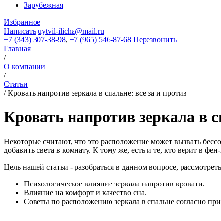
Зарубежная
Избранное
Написать
uytvil-ilicha@mail.ru
+7 (343) 307-38-98
,
+7 (965) 546-87-68
Перезвонить
Главная
/
О компании
/
Статьи
/
Кровать напротив зеркала в спальне: все за и против
Кровать напротив зеркала в сп
Некоторые считают, что это расположение может вызвать бессо
добавить света в комнату. К тому же, есть и те, кто верит в ф
Цель нашей статьи - разобраться в данном вопросе, рассмотрет
Психологическое влияние зеркала напротив кровати.
Влияние на комфорт и качество сна.
Советы по расположению зеркала в спальне согласно пр