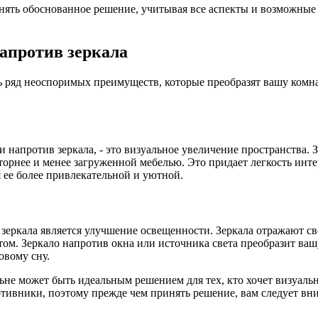
нять обоснованное решение, учитывая все аспекты и возможные 
апротив зеркала
ь ряд неоспоримых преимуществ, которые преобразят вашу комна
напротив зеркала, - это визуальное увеличение пространства. 
торнее и менее загруженной мебелью. Это придает легкость инт
 ее более привлекательной и уютной.
зеркала является улучшение освещенности. Зеркала отражают све
ом. Зеркало напротив окна или источника света преобразит вашу
овому сну.
ьне может быть идеальным решением для тех, кто хочет визуаль
тивники, поэтому прежде чем принять решение, вам следует вним