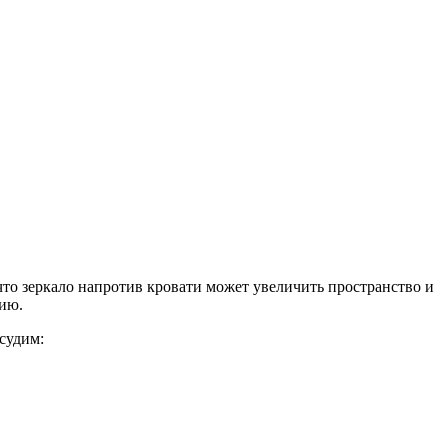
что зеркало напротив кровати может увеличить пространство и
гию.
бсудим: