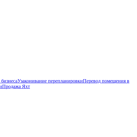
 бизнеса
Узаконивание перепланировки
Перевод помещения в
и
Продажа Яхт