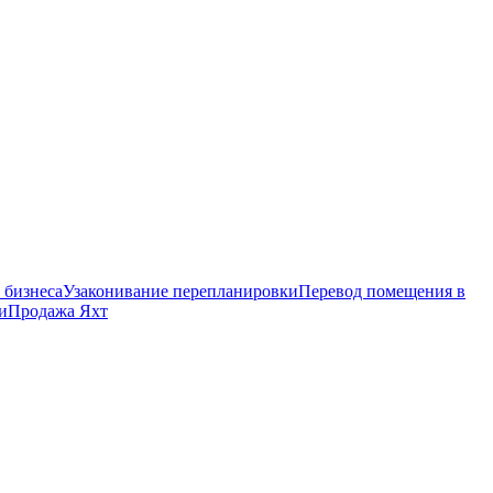
 бизнеса
Узаконивание перепланировки
Перевод помещения в
и
Продажа Яхт