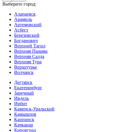
Выберите город:
Алапаевск
Арамиль
Артемовский
Асбест
Березовский
Богданович
Верхний Тагил
Верхняя Пышма
Верхняя Салда
Верхняя Тура
Верхотурье
Волчанск
Дегтярск
Екатеринбург
Заречный
Ивдель
Ирбит
Каменск-Уральский
Камышлов
Карпинск
Качканар
Кировград