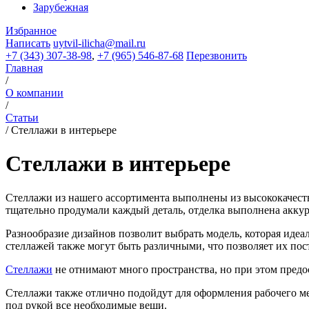
Зарубежная
Избранное
Написать
uytvil-ilicha@mail.ru
+7 (343) 307-38-98
,
+7 (965) 546-87-68
Перезвонить
Главная
/
О компании
/
Статьи
/
Стеллажи в интерьере
Стеллажи в интерьере
Стеллажи из нашего ассортимента выполнены из высококачеств
тщательно продумали каждый деталь, отделка выполнена аккур
Разнообразие дизайнов позволит выбрать модель, которая иде
стеллажей также могут быть различными, что позволяет их пост
Стеллажи
не отнимают много пространства, но при этом предос
Стеллажи также отлично подойдут для оформления рабочего ме
под рукой все необходимые вещи.