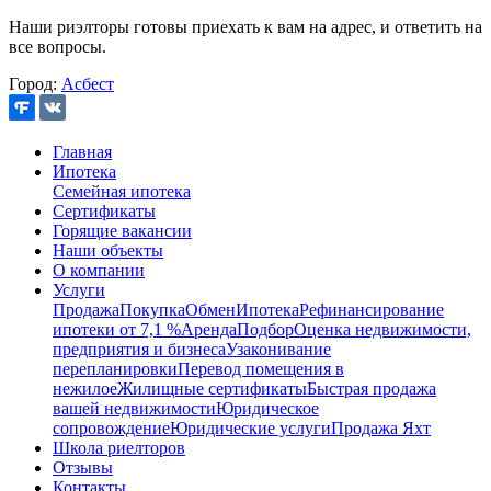
Наши риэлторы готовы приехать к вам на адрес, и ответить на
все вопросы.
Город:
Асбест
Главная
Ипотека
Семейная ипотека
Сертификаты
Горящие вакансии
Наши объекты
О компании
Услуги
Продажа
Покупка
Обмен
Ипотека
Рефинансирование
ипотеки от 7,1 %
Аренда
Подбор
Оценка недвижимости,
предприятия и бизнеса
Узаконивание
перепланировки
Перевод помещения в
нежилое
Жилищные сертификаты
Быстрая продажа
вашей недвижимости
Юридическое
сопровождение
Юридические услуги
Продажа Яхт
Школа риелторов
Отзывы
Контакты