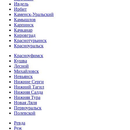
Ивдель
Ирбит
Каменск-Уральский
Камышлов
Карпинск
Качканар
Кировград
Краснотурьинск
Красноуральск
Красноуфимск
Кушва
Лесной
Михайловск
Невьянск
Нижние Серги
Нижний Тагил
Нижняя Салда
Нижняя Тура
Новая Ляля
Первоуральск
Полевской
Ревда
Реж