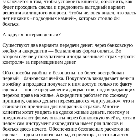
заключается в том, чтобы успокоить клиента, объяснить, как
будет проходить сделка и предложить выгодный вариант
решения жилищного вопроса. Чтобы человек видел, что здесь
нет никаких «подводных камней», которых стоило бы
бояться.
А вдруг я потеряю деньги?
Существуют два варианта передачи денег: через банковскую
ячейку и аккредитив — безналичная форма оплаты. Во
втором случае у покупателей иногда возникает страх «утраты
контроля» за перемещением денег.
Оба способы удобны и безопасны, но более востребован
первый – банковская ячейка. Покупатель закладывает деньги
в ячейку, а продавец получает к ним доступ только по факту
сделки — после предъявления документов, подтверждающих
переход права на жилье. Аккредитив работает по схожему
принципу, однако деньги перемещаются «виртуально», что и
становится причиной для напрасных страхов. Многие
клиенты хотят увидеть на сделке живые деньги, поэтому и
предпочитают форму оплаты через банковскую ячейку, хотя в
целом сам инструмент аккредитива имеет ряд плюсов и
бояться здесь нечего. Обеспечение безопасных расчетов на
сделке — одна из ключевых задач риелтора, и это касается