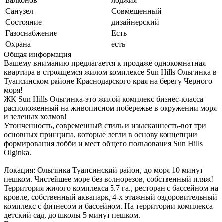
Балконов
лоджия
Санузел
Совмещенный
Состояние
дизайнерский
Газоснабжение
Есть
Охрана
есть
Общая информация
Вашему вниманию предлагается к продаже однокомнатная
квартира в строящемся жилом комплексе Sun Hills Ольгинка в
Туапсинском районе Краснодарского края на берегу Черного
моря!
ЖК Sun Hills Ольгинка-это жилой комплекс бизнес-класса
расположенный на живописном побережье в окружении моря
и зеленых холмов!
Утонченность, современный стиль и изысканность-вот три
основных принципа, которые легли в основу концепции
формирования лобби и мест общего пользования Sun Hills
Olginka.
Локация: Ольгинка Туапсинский район, до моря 10 минут
пешком. Чистейшее море без волнорезов, собственный пляж!
Территория жилого комплекса 5.7 га., ресторан с бассейном на
кровле, собственный аквапарк, 4-х этажный оздоровительный
комплекс с фитнесом и бассейном. На территории комплекса
детский сад, до школы 5 минут пешком.