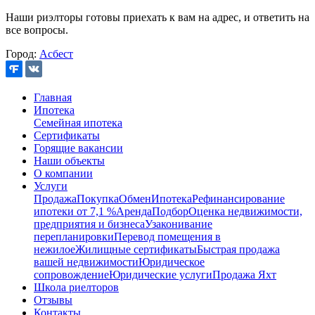
Наши риэлторы готовы приехать к вам на адрес, и ответить на
все вопросы.
Город:
Асбест
Главная
Ипотека
Семейная ипотека
Сертификаты
Горящие вакансии
Наши объекты
О компании
Услуги
Продажа
Покупка
Обмен
Ипотека
Рефинансирование
ипотеки от 7,1 %
Аренда
Подбор
Оценка недвижимости,
предприятия и бизнеса
Узаконивание
перепланировки
Перевод помещения в
нежилое
Жилищные сертификаты
Быстрая продажа
вашей недвижимости
Юридическое
сопровождение
Юридические услуги
Продажа Яхт
Школа риелторов
Отзывы
Контакты