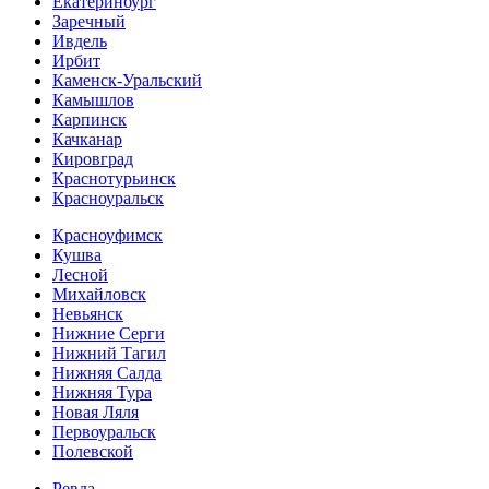
Екатеринбург
Заречный
Ивдель
Ирбит
Каменск-Уральский
Камышлов
Карпинск
Качканар
Кировград
Краснотурьинск
Красноуральск
Красноуфимск
Кушва
Лесной
Михайловск
Невьянск
Нижние Серги
Нижний Тагил
Нижняя Салда
Нижняя Тура
Новая Ляля
Первоуральск
Полевской
Ревда