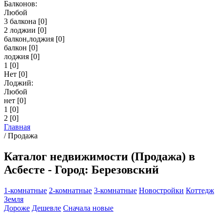
Балконов:
Любой
3 балкона
[0]
2 лоджии
[0]
балкон,лоджия
[0]
балкон
[0]
лоджия
[0]
1
[0]
Нет
[0]
Лоджий:
Любой
нет
[0]
1
[0]
2
[0]
Главная
/
Продажа
Каталог недвижимости (Продажа) в
Асбесте - Город: Березовский
1-комнатные
2-комнатные
3-комнатные
Новостройки
Коттедж
Земля
Дороже
Дешевле
Сначала новые