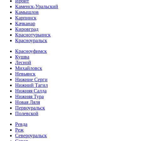
Ирбит
Каменск-Уральский
Камышлов
Карпинск
Качканар
Кировград
Краснотурьинск
Красноуральск
Красноуфимск
Кушва
Лесной
Михайловск
Невьянск
Нижние Серги
Нижний Тагил
Нижняя Салда
Нижняя Тура
Новая Ляля
Первоуральск
Полевской
Ревда
Реж
Североуральск