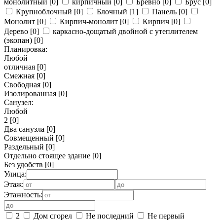
монолитный
[0]
кирпичный
[0]
Бревно
[0]
Брус
[0]
Крупноблочный
[0]
Блочный
[1]
Панель
[0]
Монолит
[0]
Кирпич-монолит
[0]
Кирпич
[0]
Дерево
[0]
каркасно-дощатый двойной с утеплителем
(экопан)
[0]
Планировка:
Любой
отличная
[0]
Смежная
[0]
Свободная
[0]
Изолированная
[0]
Санузел:
Любой
2
[0]
Два санузла
[0]
Совмещенный
[0]
Раздельный
[0]
Отдельно стоящее здание
[0]
Без удобств
[0]
Улица:
Этаж:
Этажность:
2
Дом сгорел
Не последний
Не первый