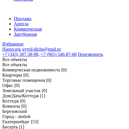
Продажа
Аренда
Коммерческая
Зарубежная
Избранное
Написать
uytvil-ilicha@mail.ru
+7 (343) 307-38-98
,
+7 (965) 546-87-68
Перезвонить
Все объекты
Все объекты
Коммерческая недвижимость
[0]
Квартиры
[0]
Торговые помещения
[0]
Офис
[0]
Земельный участок
[0]
Дом/Дача/Коттедж
[1]
Коттедж
[0]
Комнаты
[0]
Березовский
Город - любой
Екатеринбург
[53]
Бисерть
[1]