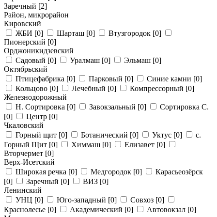
Заречный
[2]
Район, микрорайон
Кировский
ЖБИ
[0]
Шарташ
[0]
Втузгородок
[0]
Пионерский
[0]
Орджоникидзевский
Садовый
[0]
Уралмаш
[0]
Эльмаш
[0]
Октябрьский
Птицефабрика
[0]
Парковый
[0]
Синие камни
[0]
Кольцово
[0]
Лечебный
[0]
Компрессорный
[0]
Железнодорожный
Н. Сортировка
[0]
Завокзальный
[0]
Сортировка С.
[0]
Центр
[0]
Чкаловский
Горный щит
[0]
Ботанический
[0]
Уктус
[0]
с.
Горный Щит
[0]
Химмаш
[0]
Елизавет
[0]
Вторчермет
[0]
Верх-Исетский
Широкая речка
[0]
Медгородок
[0]
Карасьеозёрск
[0]
Заречный
[0]
ВИЗ
[0]
Ленинский
УНЦ
[0]
Юго-западный
[0]
Совхоз
[0]
Краснолесье
[0]
Академический
[0]
Автовокзал
[0]