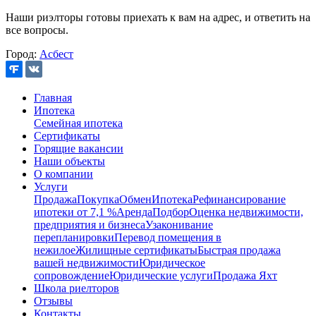
Наши риэлторы готовы приехать к вам на адрес, и ответить на
все вопросы.
Город:
Асбест
Главная
Ипотека
Семейная ипотека
Сертификаты
Горящие вакансии
Наши объекты
О компании
Услуги
Продажа
Покупка
Обмен
Ипотека
Рефинансирование
ипотеки от 7,1 %
Аренда
Подбор
Оценка недвижимости,
предприятия и бизнеса
Узаконивание
перепланировки
Перевод помещения в
нежилое
Жилищные сертификаты
Быстрая продажа
вашей недвижимости
Юридическое
сопровождение
Юридические услуги
Продажа Яхт
Школа риелторов
Отзывы
Контакты