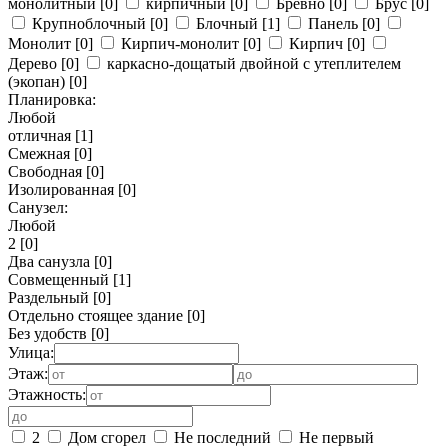
монолитный
[0]
кирпичный
[0]
Бревно
[0]
Брус
[0]
Крупноблочный
[0]
Блочный
[1]
Панель
[0]
Монолит
[0]
Кирпич-монолит
[0]
Кирпич
[0]
Дерево
[0]
каркасно-дощатый двойной с утеплителем
(экопан)
[0]
Планировка:
Любой
отличная
[1]
Смежная
[0]
Свободная
[0]
Изолированная
[0]
Санузел:
Любой
2
[0]
Два санузла
[0]
Совмещенный
[1]
Раздельный
[0]
Отдельно стоящее здание
[0]
Без удобств
[0]
Улица:
Этаж:
Этажность:
2
Дом сгорел
Не последний
Не первый