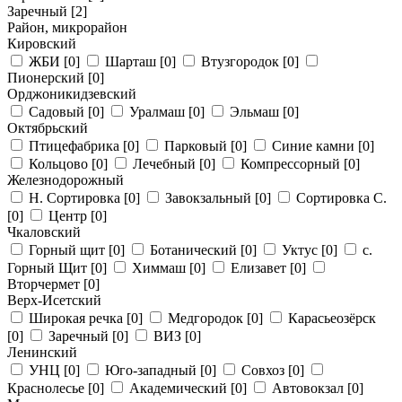
Заречный
[2]
Район, микрорайон
Кировский
ЖБИ
[0]
Шарташ
[0]
Втузгородок
[0]
Пионерский
[0]
Орджоникидзевский
Садовый
[0]
Уралмаш
[0]
Эльмаш
[0]
Октябрьский
Птицефабрика
[0]
Парковый
[0]
Синие камни
[0]
Кольцово
[0]
Лечебный
[0]
Компрессорный
[0]
Железнодорожный
Н. Сортировка
[0]
Завокзальный
[0]
Сортировка С.
[0]
Центр
[0]
Чкаловский
Горный щит
[0]
Ботанический
[0]
Уктус
[0]
с.
Горный Щит
[0]
Химмаш
[0]
Елизавет
[0]
Вторчермет
[0]
Верх-Исетский
Широкая речка
[0]
Медгородок
[0]
Карасьеозёрск
[0]
Заречный
[0]
ВИЗ
[0]
Ленинский
УНЦ
[0]
Юго-западный
[0]
Совхоз
[0]
Краснолесье
[0]
Академический
[0]
Автовокзал
[0]