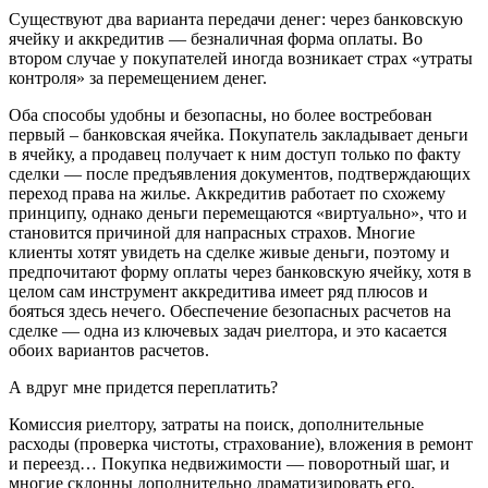
Существуют два варианта передачи денег: через банковскую
ячейку и аккредитив — безналичная форма оплаты. Во
втором случае у покупателей иногда возникает страх «утраты
контроля» за перемещением денег.
Оба способы удобны и безопасны, но более востребован
первый – банковская ячейка. Покупатель закладывает деньги
в ячейку, а продавец получает к ним доступ только по факту
сделки — после предъявления документов, подтверждающих
переход права на жилье. Аккредитив работает по схожему
принципу, однако деньги перемещаются «виртуально», что и
становится причиной для напрасных страхов. Многие
клиенты хотят увидеть на сделке живые деньги, поэтому и
предпочитают форму оплаты через банковскую ячейку, хотя в
целом сам инструмент аккредитива имеет ряд плюсов и
бояться здесь нечего. Обеспечение безопасных расчетов на
сделке — одна из ключевых задач риелтора, и это касается
обоих вариантов расчетов.
А вдруг мне придется переплатить?
Комиссия риелтору, затраты на поиск, дополнительные
расходы (проверка чистоты, страхование), вложения в ремонт
и переезд… Покупка недвижимости — поворотный шаг, и
многие склонны дополнительно драматизировать его,