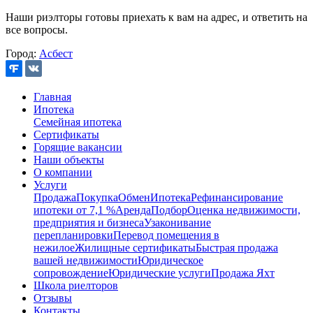
Наши риэлторы готовы приехать к вам на адрес, и ответить на
все вопросы.
Город:
Асбест
Главная
Ипотека
Семейная ипотека
Сертификаты
Горящие вакансии
Наши объекты
О компании
Услуги
Продажа
Покупка
Обмен
Ипотека
Рефинансирование
ипотеки от 7,1 %
Аренда
Подбор
Оценка недвижимости,
предприятия и бизнеса
Узаконивание
перепланировки
Перевод помещения в
нежилое
Жилищные сертификаты
Быстрая продажа
вашей недвижимости
Юридическое
сопровождение
Юридические услуги
Продажа Яхт
Школа риелторов
Отзывы
Контакты