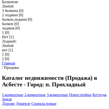
Балконов:
Любой
3 балкона
[0]
2 лоджии
[0]
балкон,лоджия
[0]
балкон
[0]
лоджия
[0]
1
[0]
Нет
[1]
Лоджий:
Любой
нет
[1]
1
[0]
2
[0]
Главная
/
Продажа
Каталог недвижимости (Продажа) в
Асбесте - Город: п. Прохладный
1-комнатные
2-комнатные
3-комнатные
Новостройки
Коттедж
Земля
Дороже
Дешевле
Сначала новые