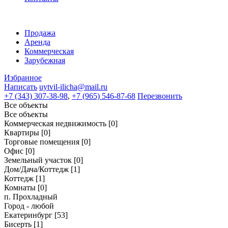
Продажа
Аренда
Коммерческая
Зарубежная
Избранное
Написать
uytvil-ilicha@mail.ru
+7 (343) 307-38-98
,
+7 (965) 546-87-68
Перезвонить
Все объекты
Все объекты
Коммерческая недвижимость
[0]
Квартиры
[0]
Торговые помещения
[0]
Офис
[0]
Земельный участок
[0]
Дом/Дача/Коттедж
[1]
Коттедж
[1]
Комнаты
[0]
п. Прохладный
Город - любой
Екатеринбург
[53]
Бисерть
[1]