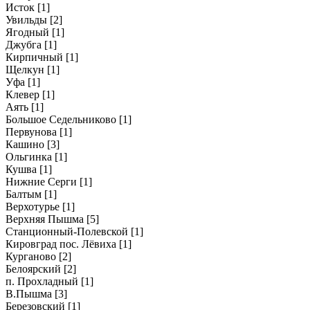
Исток
[1]
Увильды
[2]
Ягодный
[1]
Джубга
[1]
Кирпичный
[1]
Щелкун
[1]
Уфа
[1]
Клевер
[1]
Аять
[1]
Большое Седельниково
[1]
Первунова
[1]
Кашино
[3]
Ольгинка
[1]
Кушва
[1]
Нижние Серги
[1]
Балтым
[1]
Верхотурье
[1]
Верхняя Пышма
[5]
Станционный-Полевской
[1]
Кировград пос. Лёвиха
[1]
Курганово
[2]
Белоярский
[2]
п. Прохладный
[1]
В.Пышма
[3]
Березовский
[1]