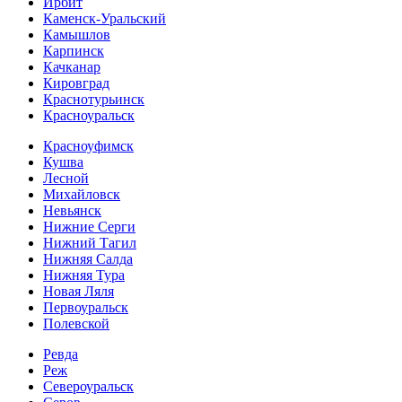
Ирбит
Каменск-Уральский
Камышлов
Карпинск
Качканар
Кировград
Краснотурьинск
Красноуральск
Красноуфимск
Кушва
Лесной
Михайловск
Невьянск
Нижние Серги
Нижний Тагил
Нижняя Салда
Нижняя Тура
Новая Ляля
Первоуральск
Полевской
Ревда
Реж
Североуральск