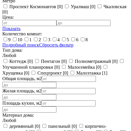
Метро
Проспект Космонавтов
[0]
Уралмаш
[0]
Чкаловская
[0]
Цена:
Показать
Количество комнат:
9
10
1
2
3
4
5
6
8
Подробный поиск
Сбросить фильтр
Тип дома:
Любой
Коттедж
[0]
Пентагон
[0]
Полнометражный
[0]
Улучшенной планировки
[0]
Малосемейка
[0]
Хрущевка
[0]
Спецпроект
[0]
Малоэтажка
[1]
Общая площадь, м2
Жилая площадь, м2
Площадь кухни, м2
Материал дома:
Любой
деревянный
[0]
панельный
[0]
кирпично-