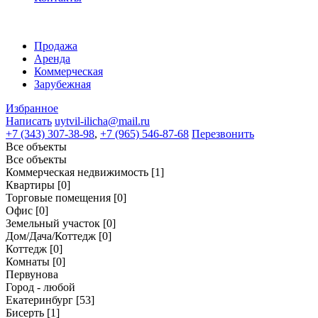
Продажа
Аренда
Коммерческая
Зарубежная
Избранное
Написать
uytvil-ilicha@mail.ru
+7 (343) 307-38-98
,
+7 (965) 546-87-68
Перезвонить
Все объекты
Все объекты
Коммерческая недвижимость
[1]
Квартиры
[0]
Торговые помещения
[0]
Офис
[0]
Земельный участок
[0]
Дом/Дача/Коттедж
[0]
Коттедж
[0]
Комнаты
[0]
Первунова
Город - любой
Екатеринбург
[53]
Бисерть
[1]