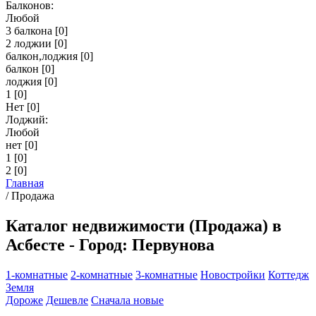
Балконов:
Любой
3 балкона
[0]
2 лоджии
[0]
балкон,лоджия
[0]
балкон
[0]
лоджия
[0]
1
[0]
Нет
[0]
Лоджий:
Любой
нет
[0]
1
[0]
2
[0]
Главная
/
Продажа
Каталог недвижимости (Продажа) в
Асбесте - Город: Первунова
1-комнатные
2-комнатные
3-комнатные
Новостройки
Коттедж
Земля
Дороже
Дешевле
Сначала новые