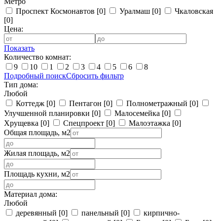
Метро
Проспект Космонавтов
[0]
Уралмаш
[0]
Чкаловская
[0]
Цена:
Показать
Количество комнат:
9
10
1
2
3
4
5
6
8
Подробный поиск
Сбросить фильтр
Тип дома:
Любой
Коттедж
[0]
Пентагон
[0]
Полнометражный
[0]
Улучшенной планировки
[0]
Малосемейка
[0]
Хрущевка
[0]
Спецпроект
[0]
Малоэтажка
[0]
Общая площадь, м2
Жилая площадь, м2
Площадь кухни, м2
Материал дома:
Любой
деревянный
[0]
панельный
[0]
кирпично-