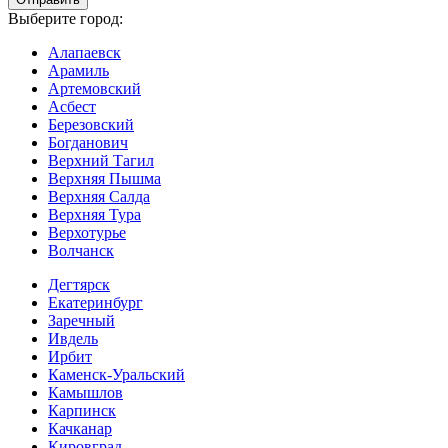
Выберите город:
Алапаевск
Арамиль
Артемовский
Асбест
Березовский
Богданович
Верхний Тагил
Верхняя Пышма
Верхняя Салда
Верхняя Тура
Верхотурье
Волчанск
Дегтярск
Екатеринбург
Заречный
Ивдель
Ирбит
Каменск-Уральский
Камышлов
Карпинск
Качканар
Кировград