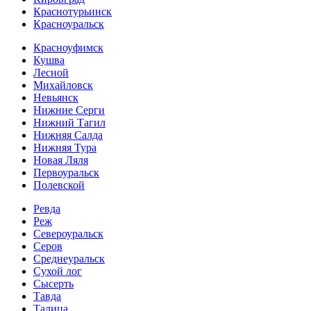
Краснотурьинск
Красноуральск
Красноуфимск
Кушва
Лесной
Михайловск
Невьянск
Нижние Серги
Нижний Тагил
Нижняя Салда
Нижняя Тура
Новая Ляля
Первоуральск
Полевской
Ревда
Реж
Североуральск
Серов
Среднеуральск
Сухой лог
Сысерть
Тавда
Талица