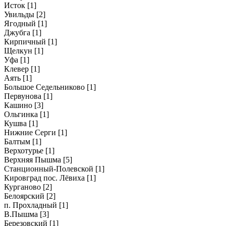
Исток
[1]
Увильды
[2]
Ягодный
[1]
Джубга
[1]
Кирпичный
[1]
Щелкун
[1]
Уфа
[1]
Клевер
[1]
Аять
[1]
Большое Седельниково
[1]
Первунова
[1]
Кашино
[3]
Ольгинка
[1]
Кушва
[1]
Нижние Серги
[1]
Балтым
[1]
Верхотурье
[1]
Верхняя Пышма
[5]
Станционный-Полевской
[1]
Кировград пос. Лёвиха
[1]
Курганово
[2]
Белоярский
[2]
п. Прохладный
[1]
В.Пышма
[3]
Березовский
[1]