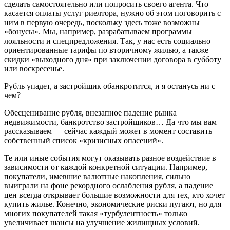
сделать самостоятельно или попросить своего агента. Что
касается оплаты услуг риелтора, нужно об этом поговорить с
ним в первую очередь, поскольку здесь тоже возможны
«бонусы». Мы, например, разрабатываем программы
лояльности и спецпредложения. Так, у нас есть социально
ориентированные тарифы по вторичному жилью, а также
скидки «выходного дня» при заключении договора в субботу
или воскресенье.
Рубль упадет, а застройщик обанкротится, и я останусь ни с
чем?
Обесценивание рубля, внезапное падение рынка
недвижимости, банкротство застройщиков… Да что мы вам
рассказываем — сейчас каждый может в момент составить
собственный список «кризисных опасений».
Те или иные события могут оказывать разное воздействие в
зависимости от каждой конкретной ситуации. Например,
покупатели, имевшие валютные накопления, сильно
выиграли на фоне рекордного ослабления рубля, а падение
цен всегда открывает большие возможности для тех, кто хочет
купить жилье. Конечно, экономические риски пугают, но для
многих покупателей такая «турбулентность» только
увеличивает шансы на улучшение жилищных условий.