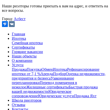
Наши риэлторы готовы приехать к вам на адрес, и ответить на
все вопросы.
Город:
Асбест
Главная
Ипотека
Семейная ипотека
Сертификаты
Горящие вакансии
Наши объекты
О компании
Услуги
Продажа
Покупка
Обмен
Ипотека
Рефинансирование
ипотеки от 7,1 %
Аренда
Подбор
Оценка недвижимости,
предприятия и бизнеса
Узаконивание
перепланировки
Перевод помещения в
нежилое
Жилищные сертификаты
Быстрая продажа
вашей недвижимости
Юридическое
сопровождение
Юридические услуги
Продажа Яхт
Школа риелторов
Отзывы
Контакты