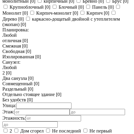
монолитный
[0]
кирпичный
[0]
Бревно
[0]
Брус
[0]
Крупноблочный
[0]
Блочный
[0]
Панель
[0]
Монолит
[0]
Кирпич-монолит
[0]
Кирпич
[0]
Дерево
[0]
каркасно-дощатый двойной с утеплителем
(экопан)
[0]
Планировка:
Любой
отличная
[0]
Смежная
[0]
Свободная
[0]
Изолированная
[0]
Санузел:
Любой
2
[0]
Два санузла
[0]
Совмещенный
[0]
Раздельный
[0]
Отдельно стоящее здание
[0]
Без удобств
[0]
Улица:
Этаж:
Этажность:
2
Дом сгорел
Не последний
Не первый