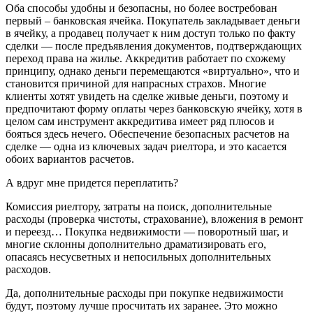
Оба способы удобны и безопасны, но более востребован
первый – банковская ячейка. Покупатель закладывает деньги
в ячейку, а продавец получает к ним доступ только по факту
сделки — после предъявления документов, подтверждающих
переход права на жилье. Аккредитив работает по схожему
принципу, однако деньги перемещаются «виртуально», что и
становится причиной для напрасных страхов. Многие
клиенты хотят увидеть на сделке живые деньги, поэтому и
предпочитают форму оплаты через банковскую ячейку, хотя в
целом сам инструмент аккредитива имеет ряд плюсов и
бояться здесь нечего. Обеспечение безопасных расчетов на
сделке — одна из ключевых задач риелтора, и это касается
обоих вариантов расчетов.
А вдруг мне придется переплатить?
Комиссия риелтору, затраты на поиск, дополнительные
расходы (проверка чистоты, страхование), вложения в ремонт
и переезд… Покупка недвижимости — поворотный шаг, и
многие склонны дополнительно драматизировать его,
опасаясь несусветных и непосильных дополнительных
расходов.
Да, дополнительные расходы при покупке недвижимости
будут, поэтому лучше просчитать их заранее. Это можно