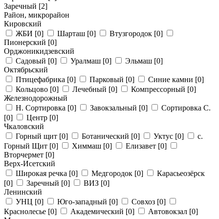
Заречный
[2]
Район, микрорайон
Кировский
ЖБИ
[0]
Шарташ
[0]
Втузгородок
[0]
Пионерский
[0]
Орджоникидзевский
Садовый
[0]
Уралмаш
[0]
Эльмаш
[0]
Октябрьский
Птицефабрика
[0]
Парковый
[0]
Синие камни
[0]
Кольцово
[0]
Лечебный
[0]
Компрессорный
[0]
Железнодорожный
Н. Сортировка
[0]
Завокзальный
[0]
Сортировка С.
[0]
Центр
[0]
Чкаловский
Горный щит
[0]
Ботанический
[0]
Уктус
[0]
с.
Горный Щит
[0]
Химмаш
[0]
Елизавет
[0]
Вторчермет
[0]
Верх-Исетский
Широкая речка
[0]
Медгородок
[0]
Карасьеозёрск
[0]
Заречный
[0]
ВИЗ
[0]
Ленинский
УНЦ
[0]
Юго-западный
[0]
Совхоз
[0]
Краснолесье
[0]
Академический
[0]
Автовокзал
[0]