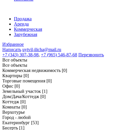
Продажа
Аренда
Коммерческая
Зарубежная
Избранное
Написать
uytvil-ilicha@mail.ru
+7 (343) 307-38-98
,
+7 (965) 546-87-68
Перезвонить
Все объекты
Все объекты
Коммерческая недвижимость
[0]
Квартиры
[0]
Торговые помещения
[0]
Офис
[0]
Земельный участок
[1]
Дом/Дача/Коттедж
[0]
Коттедж
[0]
Комнаты
[0]
Верхотурье
Город - любой
Екатеринбург
[53]
Бисерть
[1]