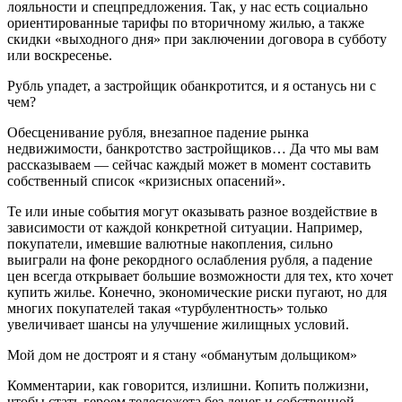
лояльности и спецпредложения. Так, у нас есть социально
ориентированные тарифы по вторичному жилью, а также
скидки «выходного дня» при заключении договора в субботу
или воскресенье.
Рубль упадет, а застройщик обанкротится, и я останусь ни с
чем?
Обесценивание рубля, внезапное падение рынка
недвижимости, банкротство застройщиков… Да что мы вам
рассказываем — сейчас каждый может в момент составить
собственный список «кризисных опасений».
Те или иные события могут оказывать разное воздействие в
зависимости от каждой конкретной ситуации. Например,
покупатели, имевшие валютные накопления, сильно
выиграли на фоне рекордного ослабления рубля, а падение
цен всегда открывает большие возможности для тех, кто хочет
купить жилье. Конечно, экономические риски пугают, но для
многих покупателей такая «турбулентность» только
увеличивает шансы на улучшение жилищных условий.
Мой дом не достроят и я стану «обманутым дольщиком»
Комментарии, как говорится, излишни. Копить полжизни,
чтобы стать героем телесюжета без денег и собственной