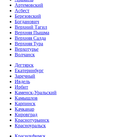
Артемовский
Асбест
Березовский
Богданович
Верхний Тагил
Верхняя Пышма
Верхняя Салда
Верхняя Тура
Верхотурье
Волчанск
Дегтярск
Екатеринбург
Заречный
Ивдель
Ирбит
Каменск-Уральский
Камышлов
Карпинск
Качканар
Кировград
Краснотурьинск
Красноуральск
Красноуфимск