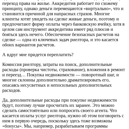
переход права на жилье. Аккредитив работает по схожему
принципу, однако деньги перемещаются «виртуально», что и
становится причиной для напрасных страхов. Многие
клиенты хотят увидеть на сделке живые деньги, поэтому и
предпочитают форму оплаты через банковскую ячейку, хотя в
целом сам инструмент аккредитива имеет ряд плюсов и
бояться здесь нечего. Обеспечение безопасных расчетов на
сделке — одна из ключевых задач риелтора, и это касается
обоих вариантов расчетов.
А вдруг мне придется переплатить?
Комиссия риелтору, затраты на поиск, дополнительные
расходы (проверка чистоты, страхование), вложения в ремонт
и переезд… Покупка недвижимости — поворотный шаг, и
многие склонны дополнительно драматизировать его,
опасаясь несусветных и непосильных дополнительных
расходов.
Да, дополнительные расходы при покупке недвижимости
будут, поэтому лучше просчитать их заранее. Это можно
сделать самостоятельно или попросить своего агента. Что
касается оплаты услуг риелтора, нужно об этом поговорить с
ним в первую очередь, поскольку здесь тоже возможны
«бонусы». Мы, например, разрабатываем программы