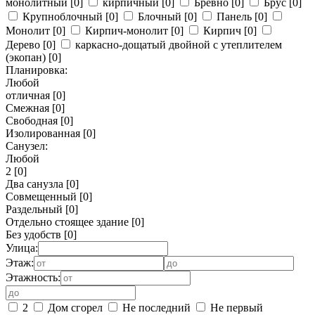
монолитный
[0]
кирпичный
[0]
Бревно
[0]
Брус
[0]
Крупноблочный
[0]
Блочный
[0]
Панель
[0]
Монолит
[0]
Кирпич-монолит
[0]
Кирпич
[0]
Дерево
[0]
каркасно-дощатый двойной с утеплителем
(экопан)
[0]
Планировка:
Любой
отличная
[0]
Смежная
[0]
Свободная
[0]
Изолированная
[0]
Санузел:
Любой
2
[0]
Два санузла
[0]
Совмещенный
[0]
Раздельный
[0]
Отдельно стоящее здание
[0]
Без удобств
[0]
Улица:
Этаж:
Этажность:
2
Дом сгорел
Не последний
Не первый