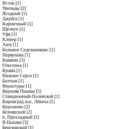
Исток
[1]
Увильды
[2]
Ягодный
[1]
Джубга
[1]
Кирпичный
[1]
Щелкун
[1]
Уфа
[1]
Клевер
[1]
Аять
[1]
Большое Седельниково
[1]
Первунова
[1]
Кашино
[3]
Ольгинка
[1]
Кушва
[1]
Нижние Серги
[1]
Балтым
[1]
Верхотурье
[1]
Верхняя Пышма
[5]
Станционный-Полевской
[1]
Кировград пос. Лёвиха
[1]
Курганово
[2]
Белоярский
[2]
п. Прохладный
[1]
В.Пышма
[3]
Березовский
[1]