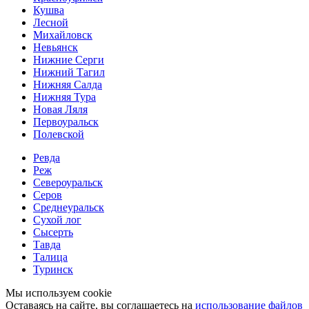
Кушва
Лесной
Михайловск
Невьянск
Нижние Серги
Нижний Тагил
Нижняя Салда
Нижняя Тура
Новая Ляля
Первоуральск
Полевской
Ревда
Реж
Североуральск
Серов
Среднеуральск
Сухой лог
Сысерть
Тавда
Талица
Туринск
Мы используем cookie
Оставаясь на сайте, вы соглашаетесь на
использование файлов