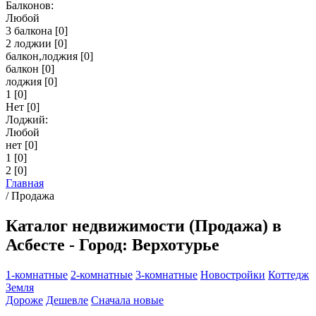
Балконов:
Любой
3 балкона
[0]
2 лоджии
[0]
балкон,лоджия
[0]
балкон
[0]
лоджия
[0]
1
[0]
Нет
[0]
Лоджий:
Любой
нет
[0]
1
[0]
2
[0]
Главная
/
Продажа
Каталог недвижимости (Продажа) в
Асбесте - Город: Верхотурье
1-комнатные
2-комнатные
3-комнатные
Новостройки
Коттедж
Земля
Дороже
Дешевле
Сначала новые