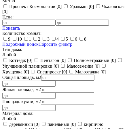
Метро
Проспект Космонавтов
[0]
Уралмаш
[0]
Чкаловская
[0]
Цена:
Показать
Количество комнат:
9
10
1
2
3
4
5
6
8
Подробный поиск
Сбросить фильтр
Тип дома:
Любой
Коттедж
[0]
Пентагон
[0]
Полнометражный
[0]
Улучшенной планировки
[0]
Малосемейка
[0]
Хрущевка
[0]
Спецпроект
[0]
Малоэтажка
[0]
Общая площадь, м2
Жилая площадь, м2
Площадь кухни, м2
Материал дома:
Любой
деревянный
[0]
панельный
[0]
кирпично-