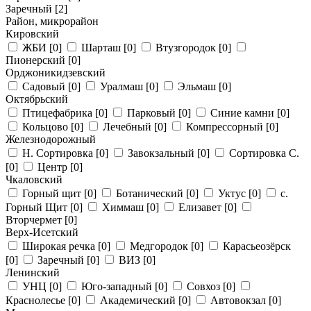
Заречный
[2]
Район, микрорайон
Кировский
ЖБИ
[0]
Шарташ
[0]
Втузгородок
[0]
Пионерский
[0]
Орджоникидзевский
Садовый
[0]
Уралмаш
[0]
Эльмаш
[0]
Октябрьский
Птицефабрика
[0]
Парковый
[0]
Синие камни
[0]
Кольцово
[0]
Лечебный
[0]
Компрессорный
[0]
Железнодорожный
Н. Сортировка
[0]
Завокзальный
[0]
Сортировка С.
[0]
Центр
[0]
Чкаловский
Горный щит
[0]
Ботанический
[0]
Уктус
[0]
с.
Горный Щит
[0]
Химмаш
[0]
Елизавет
[0]
Вторчермет
[0]
Верх-Исетский
Широкая речка
[0]
Медгородок
[0]
Карасьеозёрск
[0]
Заречный
[0]
ВИЗ
[0]
Ленинский
УНЦ
[0]
Юго-западный
[0]
Совхоз
[0]
Краснолесье
[0]
Академический
[0]
Автовокзал
[0]