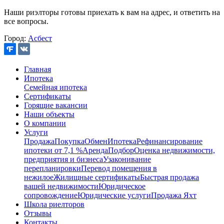
Наши риэлторы готовы приехать к вам на адрес, и ответить на
все вопросы.
Город:
Асбест
Главная
Ипотека
Семейная ипотека
Сертификаты
Горящие вакансии
Наши объекты
О компании
Услуги
Продажа
Покупка
Обмен
Ипотека
Рефинансирование
ипотеки от 7,1 %
Аренда
Подбор
Оценка недвижимости,
предприятия и бизнеса
Узаконивание
перепланировки
Перевод помещения в
нежилое
Жилищные сертификаты
Быстрая продажа
вашей недвижимости
Юридическое
сопровождение
Юридические услуги
Продажа Яхт
Школа риелторов
Отзывы
Контакты