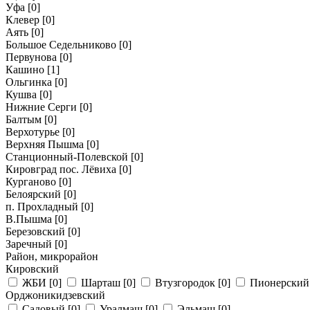
Уфа
[0]
Клевер
[0]
Аять
[0]
Большое Седельниково
[0]
Первунова
[0]
Кашино
[1]
Ольгинка
[0]
Кушва
[0]
Нижние Серги
[0]
Балтым
[0]
Верхотурье
[0]
Верхняя Пышма
[0]
Станционный-Полевской
[0]
Кировград пос. Лёвиха
[0]
Курганово
[0]
Белоярский
[0]
п. Прохладный
[0]
В.Пышма
[0]
Березовский
[0]
Заречный
[0]
Район, микрорайон
Кировский
ЖБИ
[0]
Шарташ
[0]
Втузгородок
[0]
Пионерски
Орджоникидзевский
Садовый
[0]
Уралмаш
[0]
Эльмаш
[0]