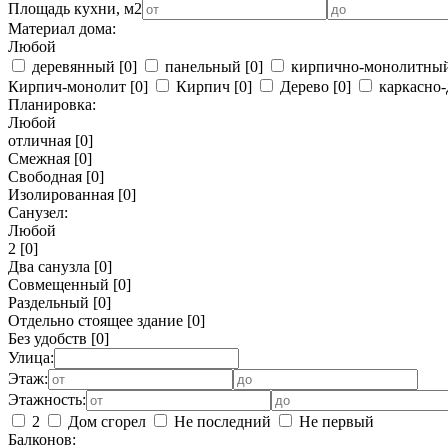
Площадь кухни, м2
Материал дома:
Любой
деревянный
[0]
панельный
[0]
кирпично-монолитны
Кирпич-монолит
[0]
Кирпич
[0]
Дерево
[0]
каркасно-
Планировка:
Любой
отличная
[0]
Смежная
[0]
Свободная
[0]
Изолированная
[0]
Санузел:
Любой
2
[0]
Два санузла
[0]
Совмещенный
[0]
Раздельный
[0]
Отдельно стоящее здание
[0]
Без удобств
[0]
Улица:
Этаж:
Этажность:
2
Дом сгорел
Не последний
Не первый
Балконов: