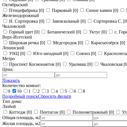
Октябрьский
Птицефабрика
[0]
Парковый
[0]
Синие камни
[0]
Железнодорожный
Н. Сортировка
[0]
Завокзальный
[0]
Сортировка С.
[0
Чкаловский
Горный щит
[0]
Ботанический
[0]
Уктус
[0]
с. Го
Верх-Исетский
Широкая речка
[0]
Медгородок
[0]
Карасьеозёрск
[0]
Ленинский
УНЦ
[0]
Юго-западный
[0]
Совхоз
[0]
Краснолес
Метро
Проспект Космонавтов
[0]
Уралмаш
[0]
Чкаловская
[0
Цена:
Показать
Количество комнат:
9
10
1
2
3
4
5
6
8
Подробный поиск
Сбросить фильтр
Тип дома:
Любой
Коттедж
[0]
Пентагон
[0]
Полнометражный
[0]
Ул
Общая площадь, м2
Жилая площадь, м2