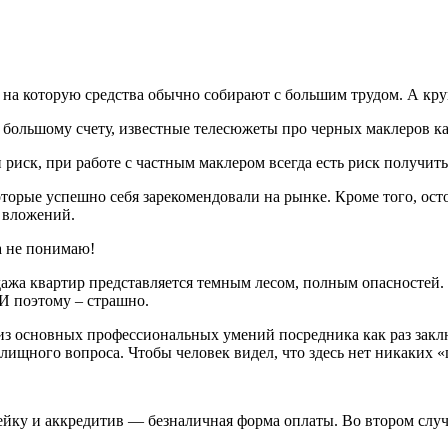
е, на которую средства обычно собирают с большим трудом. А к
о большому счету, известные телесюжеты про черных маклеров ка
 риск, при работе с частным маклером всегда есть риск получить
орые успешно себя зарекомендовали на рынке. Кроме того, ост
 вложений.
а не понимаю!
дажа квартир представляется темным лесом, полным опасностей.
И поэтому – страшно.
из основных профессиональных умений посредника как раз заключ
ищного вопроса. Чтобы человек видел, что здесь нет никаких «
ейку и аккредитив — безналичная форма оплаты. Во втором случа