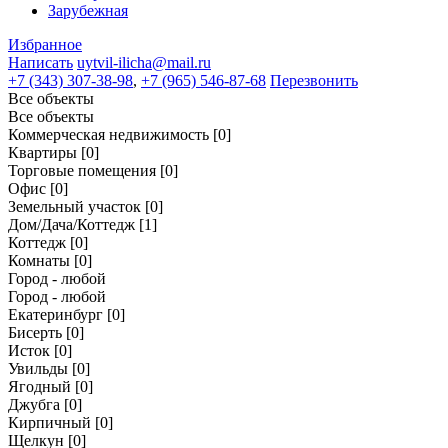
Зарубежная
Избранное
Написать
uytvil-ilicha@mail.ru
+7 (343) 307-38-98
,
+7 (965) 546-87-68
Перезвонить
Все объекты
Все объекты
Коммерческая недвижимость
[0]
Квартиры
[0]
Торговые помещения
[0]
Офис
[0]
Земельный участок
[0]
Дом/Дача/Коттедж
[1]
Коттедж
[0]
Комнаты
[0]
Город - любой
Город - любой
Екатеринбург
[0]
Бисерть
[0]
Исток
[0]
Увильды
[0]
Ягодный
[0]
Джубга
[0]
Кирпичный
[0]
Щелкун
[0]