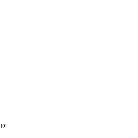
й
[0]