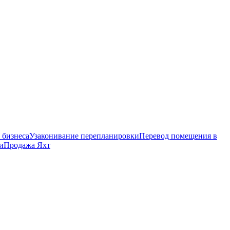
 бизнеса
Узаконивание перепланировки
Перевод помещения в
и
Продажа Яхт