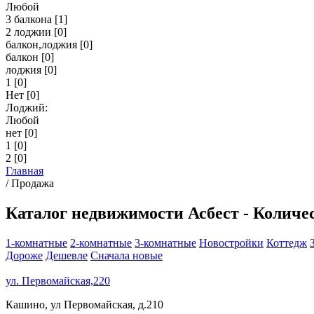
Любой
3 балкона
[1]
2 лоджии
[0]
балкон,лоджия
[0]
балкон
[0]
лоджия
[0]
1
[0]
Нет
[0]
Лоджий:
Любой
нет
[0]
1
[0]
2
[0]
Главная
/
Продажа
Каталог недвижимости Асбест - Количес
1-комнатные
2-комнатные
3-комнатные
Новостройки
Коттедж
Дороже
Дешевле
Сначала новые
ул. Первомайская,220
Кашино, ул Первомайская, д.210