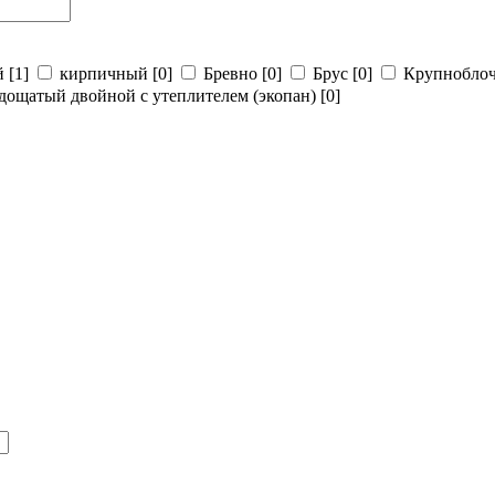
й
[1]
кирпичный
[0]
Бревно
[0]
Брус
[0]
Крупнобло
дощатый двойной с утеплителем (экопан)
[0]