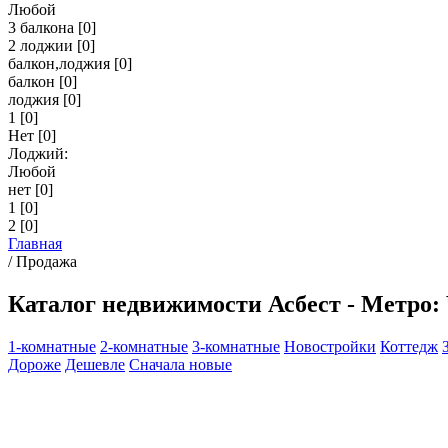
Любой
3 балкона
[0]
2 лоджии
[0]
балкон,лоджия
[0]
балкон
[0]
лоджия
[0]
1
[0]
Нет
[0]
Лоджий:
Любой
нет
[0]
1
[0]
2
[0]
Главная
/
Продажа
Каталог недвижимости Асбест - Метро:
1-комнатные
2-комнатные
3-комнатные
Новостройки
Коттедж
Дороже
Дешевле
Сначала новые