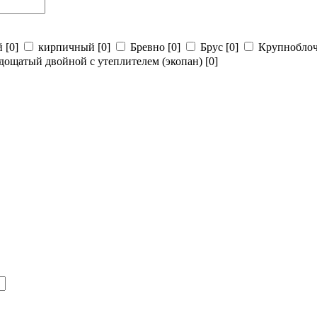
й
[0]
кирпичный
[0]
Бревно
[0]
Брус
[0]
Крупнобло
дощатый двойной с утеплителем (экопан)
[0]