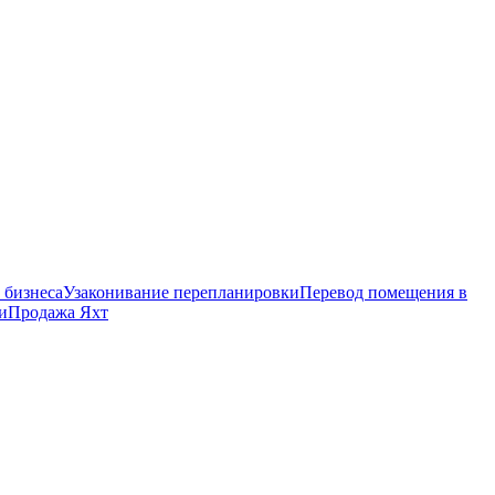
 бизнеса
Узаконивание перепланировки
Перевод помещения в
и
Продажа Яхт