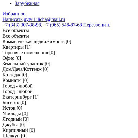
Зарубежная
Избранное
Написать
uytvil-ilicha@mail.ru
+7 (343) 307-38-98
,
+7 (965) 546-87-68
Перезвонить
Все объекты
Все объекты
Коммерческая недвижимость
[0]
Квартиры
[1]
Торговые помещения
[0]
Офис
[0]
Земельный участок
[0]
Дом/Дача/Коттедж
[0]
Коттедж
[0]
Комнаты
[0]
Город - любой
Город - любой
Екатеринбург
[1]
Бисерть
[0]
Исток
[0]
Увильды
[0]
Ягодный
[0]
Джубга
[0]
Кирпичный
[0]
Щелкун
[0]