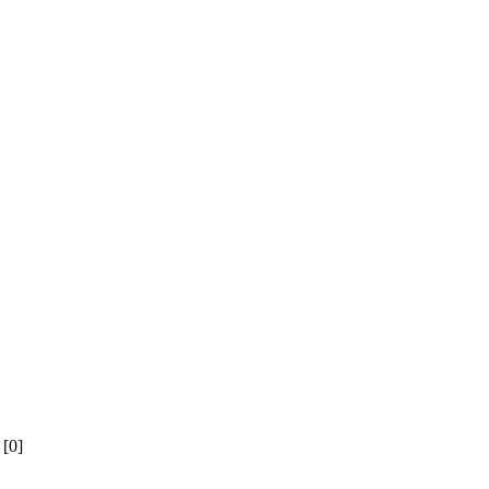
й
[0]