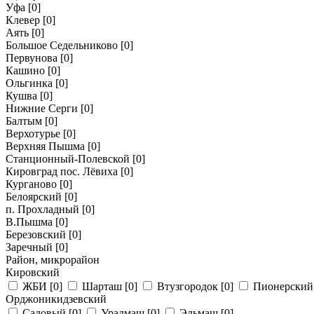
Уфа
[0]
Клевер
[0]
Аять
[0]
Большое Седельниково
[0]
Первунова
[0]
Кашино
[0]
Ольгинка
[0]
Кушва
[0]
Нижние Серги
[0]
Балтым
[0]
Верхотурье
[0]
Верхняя Пышма
[0]
Станционный-Полевской
[0]
Кировград пос. Лёвиха
[0]
Курганово
[0]
Белоярский
[0]
п. Прохладный
[0]
В.Пышма
[0]
Березовский
[0]
Заречный
[0]
Район, микрорайон
Кировский
ЖБИ
[0]
Шарташ
[0]
Втузгородок
[0]
Пионерски
Орджоникидзевский
Садовый
[0]
Уралмаш
[0]
Эльмаш
[0]