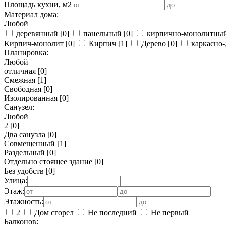
Площадь кухни, м2
Материал дома:
Любой
деревянный
[0]
панельный
[0]
кирпично-монолитны
Кирпич-монолит
[0]
Кирпич
[1]
Дерево
[0]
каркасно-
Планировка:
Любой
отличная
[0]
Смежная
[1]
Свободная
[0]
Изолированная
[0]
Санузел:
Любой
2
[0]
Два санузла
[0]
Совмещенный
[1]
Раздельный
[0]
Отдельно стоящее здание
[0]
Без удобств
[0]
Улица:
Этаж:
Этажность:
2
Дом сгорел
Не последний
Не первый
Балконов: