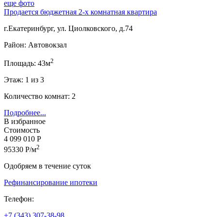
еще фото
Продается бюджетная 2-х комнатная квартира
г.Екатеринбург, ул. Циолковского, д.74
Район: Автовокзал
2
Площадь: 43м
Этаж: 1 из 3
Количество комнат: 2
Подробнее...
В избранное
Стоимость
4 099 010 Р
2
95330 Р/м
Одобряем в течение суток
Рефинансирование ипотеки
Телефон:
+7 (343) 307-38-98