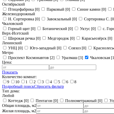
Октябрьский
Птицефабрика
[0]
Парковый
[0]
Синие камни
[0]
Железнодорожный
Н. Сортировка
[0]
Завокзальный
[0]
Сортировка С.
[0
Чкаловский
Горный щит
[0]
Ботанический
[0]
Уктус
[0]
с. Го
Верх-Исетский
Широкая речка
[0]
Медгородок
[0]
Карасьеозёрск
[0]
Ленинский
УНЦ
[0]
Юго-западный
[0]
Совхоз
[0]
Краснолес
Метро
Проспект Космонавтов
[2]
Уралмаш
[3]
Чкаловская
[1
Цена:
Показать
Количество комнат:
9
10
1
2
3
4
5
6
8
Подробный поиск
Сбросить фильтр
Тип дома:
Любой
Коттедж
[0]
Пентагон
[0]
Полнометражный
[0]
Ул
Общая площадь, м2
Жилая площадь, м2