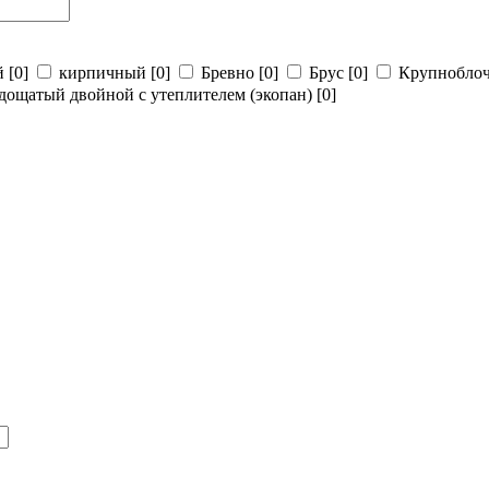
й
[0]
кирпичный
[0]
Бревно
[0]
Брус
[0]
Крупнобло
дощатый двойной с утеплителем (экопан)
[0]