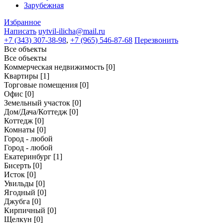
Зарубежная
Избранное
Написать
uytvil-ilicha@mail.ru
+7 (343) 307-38-98
,
+7 (965) 546-87-68
Перезвонить
Все объекты
Все объекты
Коммерческая недвижимость
[0]
Квартиры
[1]
Торговые помещения
[0]
Офис
[0]
Земельный участок
[0]
Дом/Дача/Коттедж
[0]
Коттедж
[0]
Комнаты
[0]
Город - любой
Город - любой
Екатеринбург
[1]
Бисерть
[0]
Исток
[0]
Увильды
[0]
Ягодный
[0]
Джубга
[0]
Кирпичный
[0]
Щелкун
[0]