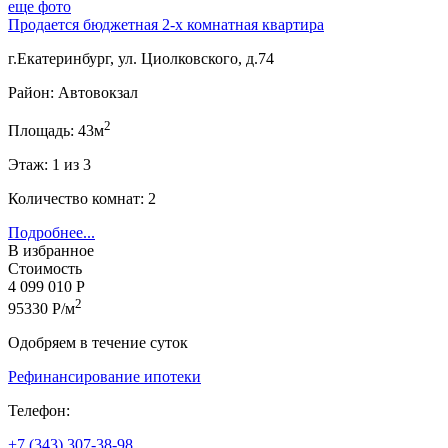
еще фото
Продается бюджетная 2-х комнатная квартира
г.Екатеринбург, ул. Циолковского, д.74
Район: Автовокзал
2
Площадь: 43м
Этаж: 1 из 3
Количество комнат: 2
Подробнее...
В избранное
Стоимость
4 099 010 Р
2
95330 Р/м
Одобряем в течение суток
Рефинансирование ипотеки
Телефон:
+7 (343) 307-38-98