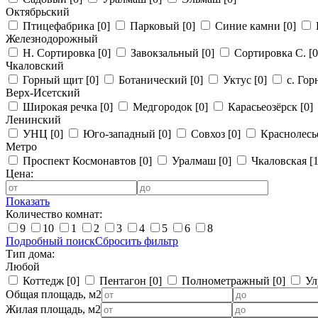
Октябрьский
Птицефабрика
[0]
Парковый
[0]
Синие камни
[0]
Железнодорожный
Н. Сортировка
[0]
Завокзальный
[0]
Сортировка С.
[0
Чкаловский
Горный щит
[0]
Ботанический
[0]
Уктус
[0]
с. Го
Верх-Исетский
Широкая речка
[0]
Медгородок
[0]
Карасьеозёрск
[0]
Ленинский
УНЦ
[0]
Юго-западный
[0]
Совхоз
[0]
Краснолес
Метро
Проспект Космонавтов
[0]
Уралмаш
[0]
Чкаловская
[1
Цена:
Показать
Количество комнат:
9
10
1
2
3
4
5
6
8
Подробный поиск
Сбросить фильтр
Тип дома:
Любой
Коттедж
[0]
Пентагон
[0]
Полнометражный
[0]
Ул
Общая площадь, м2
Жилая площадь, м2