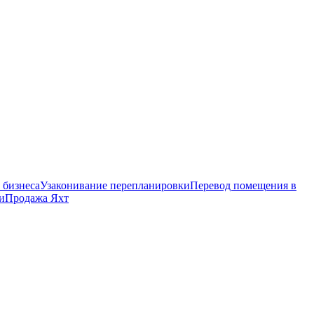
 бизнеса
Узаконивание перепланировки
Перевод помещения в
и
Продажа Яхт