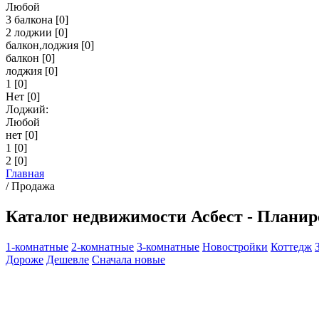
Любой
3 балкона
[0]
2 лоджии
[0]
балкон,лоджия
[0]
балкон
[0]
лоджия
[0]
1
[0]
Нет
[0]
Лоджий:
Любой
нет
[0]
1
[0]
2
[0]
Главная
/
Продажа
Каталог недвижимости Асбест - Плани
1-комнатные
2-комнатные
3-комнатные
Новостройки
Коттедж
Дороже
Дешевле
Сначала новые