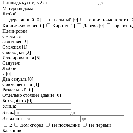
Площадь кухни, м2
Материал дома:
Любой
деревянный
[0]
панельный
[0]
кирпично-монолитны
Кирпич-монолит
[0]
Кирпич
[1]
Дерево
[0]
каркасно-
Планировка:
Смежная
отличная
[3]
Смежная
[1]
Свободная
[2]
Изолированная
[5]
Санузел:
Любой
2
[0]
Два санузла
[0]
Совмещенный
[1]
Раздельный
[0]
Отдельно стоящее здание
[0]
Без удобств
[0]
Улица:
Этаж:
Этажность:
2
Дом сгорел
Не последний
Не первый
Балконов: