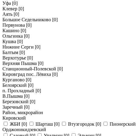
Уфа
[0]
Клевер
[0]
Аять
[0]
Большое Седельниково
[0]
Первунова
[0]
Кашино
[0]
Ольгинка
[0]
Кушва
[0]
Нижние Серги
[0]
Балтым
[0]
Верхотурье
[0]
Верхняя Пышма
[0]
Станционный-Полевской
[0]
Кировград пос. Лёвиха
[0]
Курганово
[0]
Белоярский
[0]
п. Прохладный
[0]
В.Пышма
[0]
Березовский
[0]
Заречный
[0]
Район, микрорайон
Кировский
ЖБИ
[0]
Шарташ
[0]
Втузгородок
[0]
Пионерски
Орджоникидзевский
Садовый
[0]
Уралмаш
[0]
Эльмаш
[0]