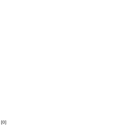
й
[0]