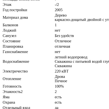
Этаж
-/2
Год постройки
2005
Дерево
Материал дома
каркасно-дощатый двойной с ут
Балконов
1
Лоджий
нет
Санузел
Без удобств
Состояние
Отличное
Планировка
отличная
Газоснабжение
нет
летний водопровод
Водоснабжение
Скважина с питьевой водой глу
Скважина
Электричество
220 кВТ
Дрова
Отопление
Печное
Готовность
100%
Этажность2
2
Яма
есть
Охрана
есть
Отдельный вход
да