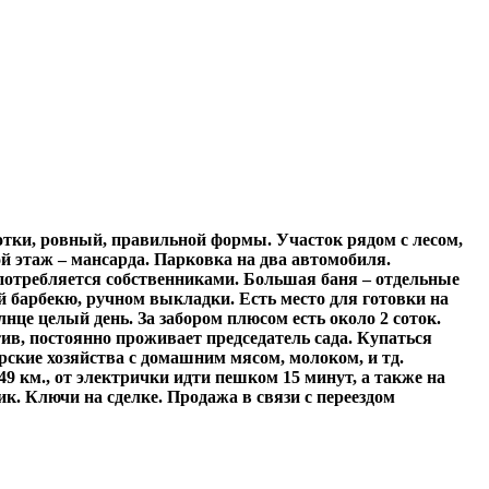
отки, ровный, правильной формы. Участок рядом с лесом,
рой этаж – мансарда. Парковка на два автомобиля.
употребляется собственниками. Большая баня – отдельные
ой барбекю, ручном выкладки. Есть место для готовки на
олнце целый день. За забором плюсом есть около 2 соток.
тив, постоянно проживает председатель сада. Купаться
рские хозяйства с домашним мясом, молоком, и тд.
 км., от электрички идти пешком 15 минут, а также на
ик. Ключи на сделке. Продажа в связи с переездом