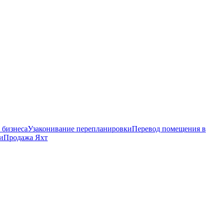
 бизнеса
Узаконивание перепланировки
Перевод помещения в
и
Продажа Яхт