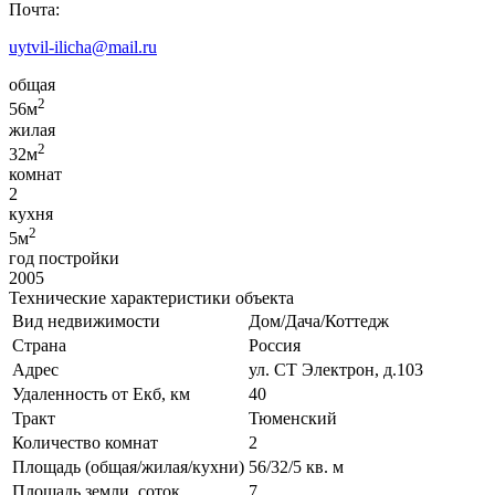
Почта:
uytvil-ilicha@mail.ru
общая
2
56м
жилая
2
32м
комнат
2
кухня
2
5м
год постройки
2005
Технические характеристики объекта
Вид недвижимости
Дом/Дача/Коттедж
Страна
Россия
Адрес
ул. СТ Электрон, д.103
Удаленность от Екб, км
40
Тракт
Тюменский
Количество комнат
2
Площадь (общая/жилая/кухни)
56/32/5 кв. м
Площадь земли, соток
7