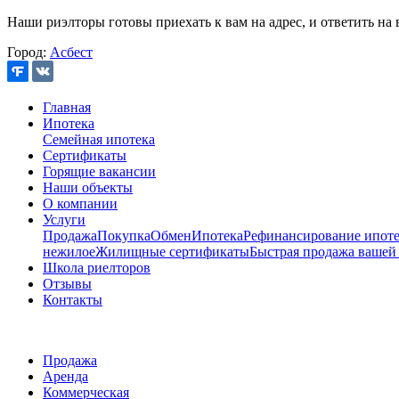
Наши риэлторы готовы приехать к вам на адрес, и ответить на 
Город:
Асбест
Главная
Ипотека
Семейная ипотека
Сертификаты
Горящие вакансии
Наши объекты
О компании
Услуги
Продажа
Покупка
Обмен
Ипотека
Рефинансирование ипоте
нежилое
Жилищные сертификаты
Быстрая продажа вашей
Школа риелторов
Отзывы
Контакты
Продажа
Аренда
Коммерческая