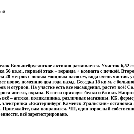
дой
елок Большебрусянское активно развивается. Участок 6,52 с
ажа 56 кв.м., первый этаж – веранда + комната с печкой. Вто
ина 28 метров с новым мощным насосом, вода очень чистая, 
се новое, поменяно два года назад. Беседка 18 кв.м. с больш
ров и огурцов. На участке есть все насаждения, растет всё! С
роги чистят, охрана. В гости приходят белки и ёжики. Напро
ь всё – аптека, поликлиника, различные магазины, КБ, ферме
 электричка «Екатеринбург-Каменск-Уральский» остановка 49
в. Приезжайте, вам понравится. ЧП, один взрослый собственн
венности, всё зарегистрировано.