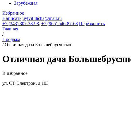
Зарубежная
Избранное
Написать
uytvil-ilicha@mail.ru
+7 (343) 307-38-98
,
+7 (965) 546-87-68
Перезвонить
Главная
/
Продажа
/
Отличная дача Большебрусянское
Отличная дача Большебрусян
В избранное
ул. СТ Электрон, д.103