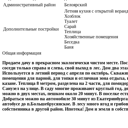
Административный район
Белоярский
Летняя кухня с открытой веран
Хозблок
Туалет
Сарай
Дополнительные постройки
Теплица
Хозяйственные помещения
Беседка
Баня
Общая информация
Продаем дачу в прекрасном экологически чистом месте. Пос
соседи только справа и слева, свой выход в лес. Дом два эт
Используется в летний период с апреля по октябрь. Скваж
помещения для парной, для топки и отличная зона отдыха, в
казане. Теплица 8 метром, разделена на 2 части, для помидо
Санузел на улице. В саду многие проживают круглый год, до
можно в двух местах, пешком около 20 минут. В поселке ест
Добраться можно на автомобиле 30 минут из Екатеринбурга,
автобусе до п.Большебрусянское. В лесу много ягод и грибо
собственника в другой район. Ипотека! Дом и земля в собст