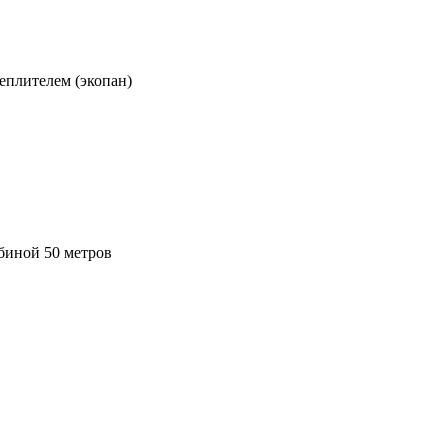
еплителем (экопан)
биной 50 метров