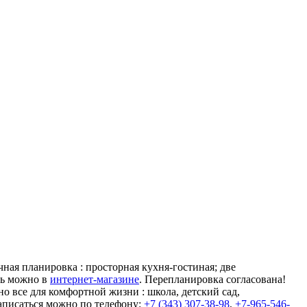
ая планировка : просторная кухня-гостиная; две
ль можно в
интернет-магазине
. Перепланировка согласована!
 все для комфортной жизни : школа, детский сад,
аписаться можно по телефону:
+7 (343) 307-38-98
,
+7-965-546-