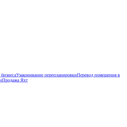
 бизнеса
Узаконивание перепланировки
Перевод помещения в
и
Продажа Яхт