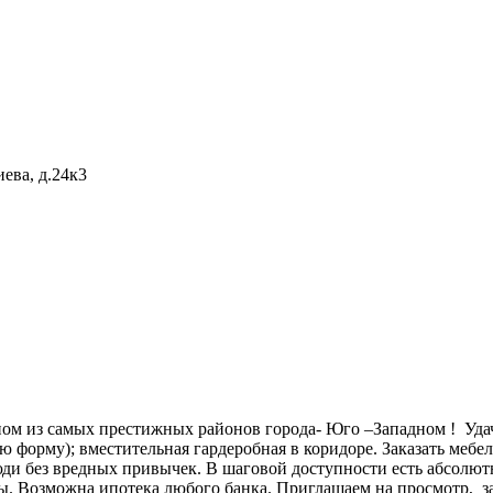
ева, д.24к3
м из самых престижных районов города- Юго –Западном ! Удачн
 форму); вместительная гардеробная в коридоре. Заказать мебе
и без вредных привычек. В шаговой доступности есть абсолютно
ы. Возможна ипотека любого банка. Приглашаем на просмотр, з