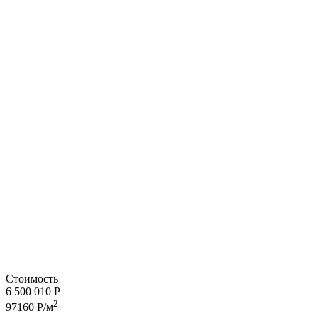
Стоимость
6 500 010 Р
2
97160 Р/м