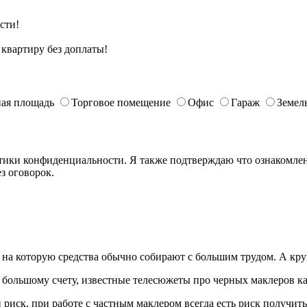
сти!
квартиру без доплаты!
ая площадь
Торговое помещение
Офис
Гараж
Земел
ики конфиденциальности. Я также подтверждаю что ознакомлен 
з оговорок.
е, на которую средства обычно собирают с большим трудом. А к
о большому счету, известные телесюжеты про черных маклеров ка
 риск, при работе с частным маклером всегда есть риск получить