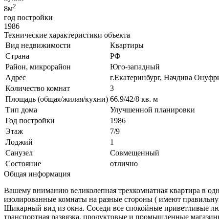
2
8м
год постройки
1986
Технические характеристики объекта
Вид недвижимости
Квартиры
Страна
РФ
Район, микрорайон
Юго-западный
Адрес
г.Екатеринбург, Начдива Онуфри
Количество комнат
3
Площадь (общая/жилая/кухни)
66.9/42/8 кв. м
Тип дома
Улучшенной планировки
Год постройки
1986
Этаж
7/9
Лоджий
1
Санузел
Совмещенный
Состояние
отлично
Общая информация
Вашему вниманию великолепная трехкомнатная квартира в одно
изолированные комнаты на разные стороны ( имеют правильную
Шикарный вид из окна. Соседи все спокойные приветливые люд
транспортная развязка, продуктовые и промышленные магазин