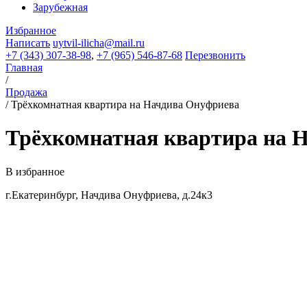
Зарубежная
Избранное
Написать
uytvil-ilicha@mail.ru
+7 (343) 307-38-98
,
+7 (965) 546-87-68
Перезвонить
Главная
/
Продажа
/
Трёхкомнатная квартира на Начдива Онуфриева
Трёхкомнатная квартира на 
В избранное
г.Екатеринбург, Начдива Онуфриева, д.24к3