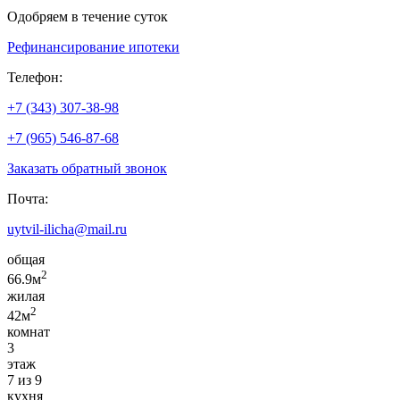
Одобряем в течение суток
Рефинансирование ипотеки
Телефон:
+7 (343) 307-38-98
+7 (965) 546-87-68
Заказать обратный звонок
Почта:
uytvil-ilicha@mail.ru
общая
2
66.9м
жилая
2
42м
комнат
3
этаж
7 из 9
кухня