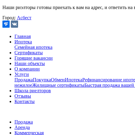
Наши риэлторы готовы приехать к вам на адрес, и ответить на 
Город:
Асбест
Главная
Ипотека
Семейная ипотека
Сертификаты
Горящие вакансии
Наши объекты
О компании
Услуги
Продажа
Покупка
Обмен
Ипотека
Рефинансирование ипоте
нежилое
Жилищные сертификаты
Быстрая продажа вашей
Школа риелторов
Отзывы
Контакты
Продажа
Аренда
Коммерческая