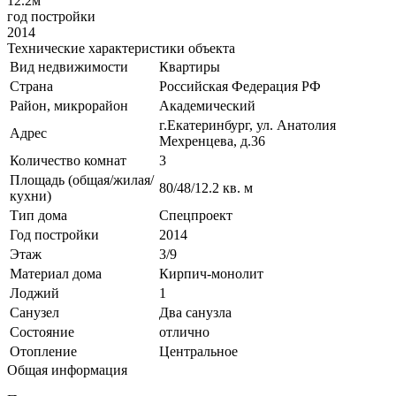
12.2м
год постройки
2014
Технические характеристики объекта
Вид недвижимости
Квартиры
Страна
Российская Федерация РФ
Район, микрорайон
Академический
г.Екатеринбург, ул. Анатолия
Адрес
Мехренцева, д.36
Количество комнат
3
Площадь (общая/жилая/
80/48/12.2 кв. м
кухни)
Тип дома
Спецпроект
Год постройки
2014
Этаж
3/9
Материал дома
Кирпич-монолит
Лоджий
1
Санузел
Два санузла
Состояние
отлично
Отопление
Центральное
Общая информация