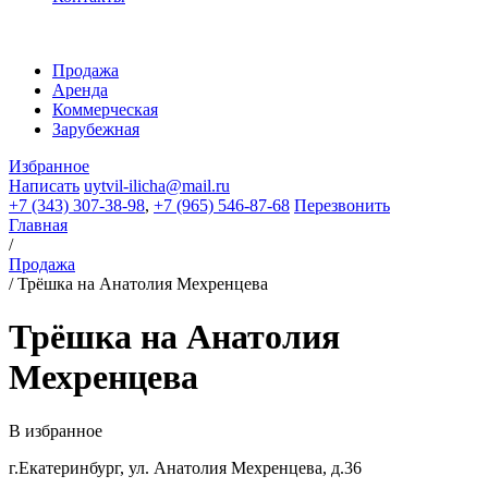
Продажа
Аренда
Коммерческая
Зарубежная
Избранное
Написать
uytvil-ilicha@mail.ru
+7 (343) 307-38-98
,
+7 (965) 546-87-68
Перезвонить
Главная
/
Продажа
/
Трёшка на Анатолия Мехренцева
Трёшка на Анатолия
Мехренцева
В избранное
г.Екатеринбург, ул. Анатолия Мехренцева, д.36