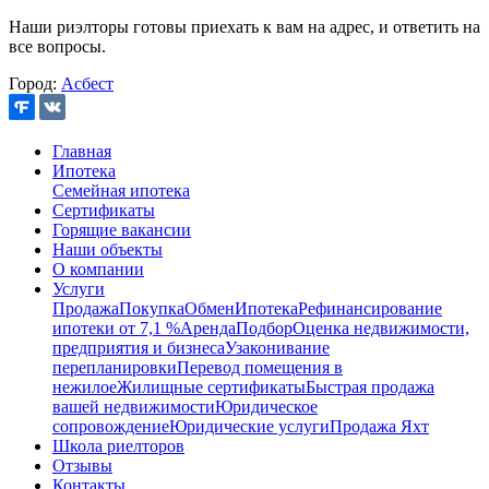
Наши риэлторы готовы приехать к вам на адрес, и ответить на
все вопросы.
Город:
Асбест
Главная
Ипотека
Семейная ипотека
Сертификаты
Горящие вакансии
Наши объекты
О компании
Услуги
Продажа
Покупка
Обмен
Ипотека
Рефинансирование
ипотеки от 7,1 %
Аренда
Подбор
Оценка недвижимости,
предприятия и бизнеса
Узаконивание
перепланировки
Перевод помещения в
нежилое
Жилищные сертификаты
Быстрая продажа
вашей недвижимости
Юридическое
сопровождение
Юридические услуги
Продажа Яхт
Школа риелторов
Отзывы
Контакты