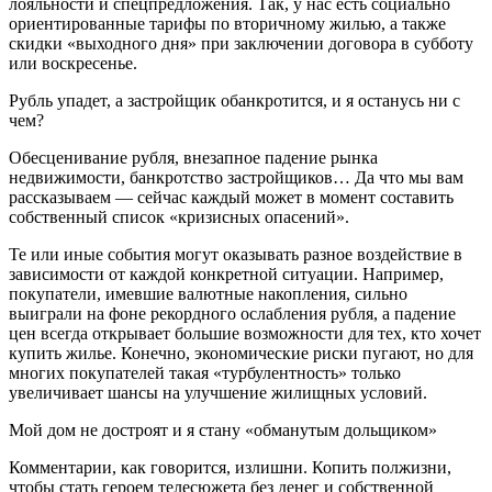
лояльности и спецпредложения. Так, у нас есть социально
ориентированные тарифы по вторичному жилью, а также
скидки «выходного дня» при заключении договора в субботу
или воскресенье.
Рубль упадет, а застройщик обанкротится, и я останусь ни с
чем?
Обесценивание рубля, внезапное падение рынка
недвижимости, банкротство застройщиков… Да что мы вам
рассказываем — сейчас каждый может в момент составить
собственный список «кризисных опасений».
Те или иные события могут оказывать разное воздействие в
зависимости от каждой конкретной ситуации. Например,
покупатели, имевшие валютные накопления, сильно
выиграли на фоне рекордного ослабления рубля, а падение
цен всегда открывает большие возможности для тех, кто хочет
купить жилье. Конечно, экономические риски пугают, но для
многих покупателей такая «турбулентность» только
увеличивает шансы на улучшение жилищных условий.
Мой дом не достроят и я стану «обманутым дольщиком»
Комментарии, как говорится, излишни. Копить полжизни,
чтобы стать героем телесюжета без денег и собственной