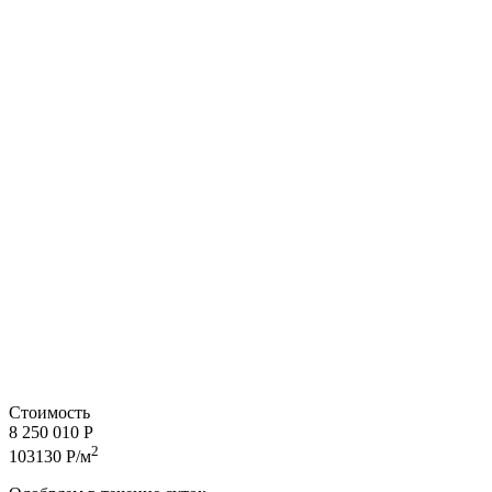
Стоимость
8 250 010 Р
2
103130 Р/м