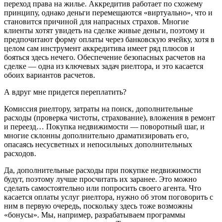
переход права на жилье. Аккредитив работает по схожему
принципу, однако деньги перемещаются «виртуально», что и
становится причиной для напрасных страхов. Многие
клиенты хотят увидеть на сделке живые деньги, поэтому и
предпочитают форму оплаты через банковскую ячейку, хотя в
целом сам инструмент аккредитива имеет ряд плюсов и
бояться здесь нечего. Обеспечение безопасных расчетов на
сделке — одна из ключевых задач риелтора, и это касается
обоих вариантов расчетов.
А вдруг мне придется переплатить?
Комиссия риелтору, затраты на поиск, дополнительные
расходы (проверка чистоты, страхование), вложения в ремонт
и переезд… Покупка недвижимости — поворотный шаг, и
многие склонны дополнительно драматизировать его,
опасаясь несусветных и непосильных дополнительных
расходов.
Да, дополнительные расходы при покупке недвижимости
будут, поэтому лучше просчитать их заранее. Это можно
сделать самостоятельно или попросить своего агента. Что
касается оплаты услуг риелтора, нужно об этом поговорить с
ним в первую очередь, поскольку здесь тоже возможны
«бонусы». Мы, например, разрабатываем программы