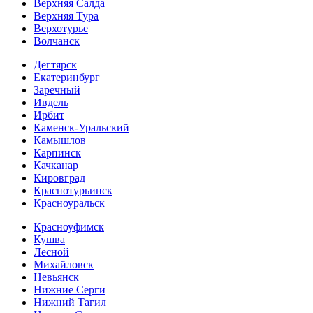
Верхняя Салда
Верхняя Тура
Верхотурье
Волчанск
Дегтярск
Екатеринбург
Заречный
Ивдель
Ирбит
Каменск-Уральский
Камышлов
Карпинск
Качканар
Кировград
Краснотурьинск
Красноуральск
Красноуфимск
Кушва
Лесной
Михайловск
Невьянск
Нижние Серги
Нижний Тагил