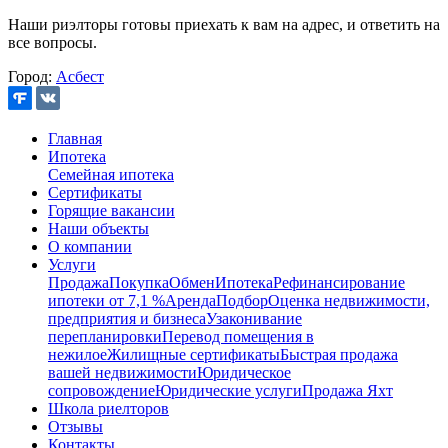
Наши риэлторы готовы приехать к вам на адрес, и ответить на
все вопросы.
Город:
Асбест
Главная
Ипотека
Семейная ипотека
Сертификаты
Горящие вакансии
Наши объекты
О компании
Услуги
Продажа
Покупка
Обмен
Ипотека
Рефинансирование
ипотеки от 7,1 %
Аренда
Подбор
Оценка недвижимости,
предприятия и бизнеса
Узаконивание
перепланировки
Перевод помещения в
нежилое
Жилищные сертификаты
Быстрая продажа
вашей недвижимости
Юридическое
сопровождение
Юридические услуги
Продажа Яхт
Школа риелторов
Отзывы
Контакты