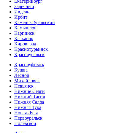
Екатеринбург
Заречный
Ивдель
Ирбит
Каменск-Уральский
Камышлов
Карпинск
Качканар
Кировград
Краснотурьинск
Красноуральск
Красноуфимск
Кушва
Лесной
Михайловск
Невьянск
Нижние Серги
Нижний Тагил
Нижняя Салда
Нижняя Тура
Новая Ляля
Первоуральск
Полевской