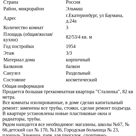
Страна
Россия
Район, микрорайон
Эльмаш
г.Екатеринбург, ул Баумана,
Адрес
д.24а
Количество комнат
3
Площадь (общая/жилая/
82/53/4 кв. м
кухни)
Год постройки
1954
Этаж
3/3
Материал дома
кирпичный
Балконов
балкон
Санузел
Раздельный
Состояние
косметический
Общая информация
Продается большая трехкомнатная квартира "Сталинка", 82 кв
метра.
Все комнаты изолированные, в доме сделан капитальный
ремонт: заменены все трубы, стояки, сделан ремонт подъезда.
В квартире установлены новые пластиковые окна и
радиаторы, трубы.
Рядом находится все необходимое: магазины, школы №67, №
66.детский сал № 170, №136, Городская больница № 23,
площадь Эльмаша, парк для прогулок, спортивно-