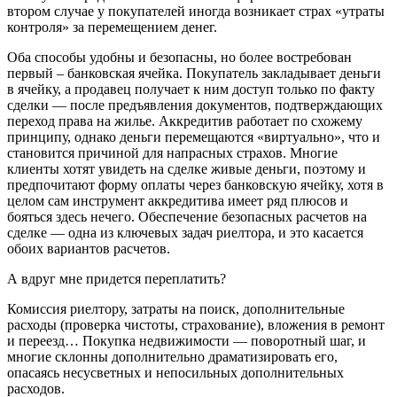
втором случае у покупателей иногда возникает страх «утраты
контроля» за перемещением денег.
Оба способы удобны и безопасны, но более востребован
первый – банковская ячейка. Покупатель закладывает деньги
в ячейку, а продавец получает к ним доступ только по факту
сделки — после предъявления документов, подтверждающих
переход права на жилье. Аккредитив работает по схожему
принципу, однако деньги перемещаются «виртуально», что и
становится причиной для напрасных страхов. Многие
клиенты хотят увидеть на сделке живые деньги, поэтому и
предпочитают форму оплаты через банковскую ячейку, хотя в
целом сам инструмент аккредитива имеет ряд плюсов и
бояться здесь нечего. Обеспечение безопасных расчетов на
сделке — одна из ключевых задач риелтора, и это касается
обоих вариантов расчетов.
А вдруг мне придется переплатить?
Комиссия риелтору, затраты на поиск, дополнительные
расходы (проверка чистоты, страхование), вложения в ремонт
и переезд… Покупка недвижимости — поворотный шаг, и
многие склонны дополнительно драматизировать его,
опасаясь несусветных и непосильных дополнительных
расходов.