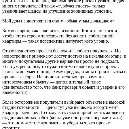
купить жилье. Конечно, экономические риски пугают, но для
многих покупателей такая «турбулентность» только
увеличивает шансы на улучшение жилищных условий.
Мой дом не достроят и я стану «обманутым дольщиком»
Комментарии, как говорится, излишни. Копить полжизни,
чтобы стать героем телесюжета без денег и собственной
квартиры — такая перспектива напугает кого угодно.
Страх недостроя проекта беспокоит любого покупателя. Но
новостройки привлекают доступностью на начальном этапе, и
многим покупателям другие варианты просто не подходят.
Если уж решились, то нужно внимательно изучить проект,
включая документацию, схему продаж, темпы строительства и
прочие факторы. Наличие ипотечных программ по
интересующем объекту — дополнительный плюс
(свидетельство того, что банк проверил объект и уверен в его
надежности).
Более осторожные покупатели выбирают объекты на высокой
стадии готовности — цены тут уже выше, но ассортимент
квартир - меньше. Поэтому есть смысл приобретать жилье на
стадии активных работ (когда уже построены первые этажи)
— это поможет и сэкономить, и убедиться, что проект
строится.