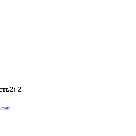
ть2: 2
Земля