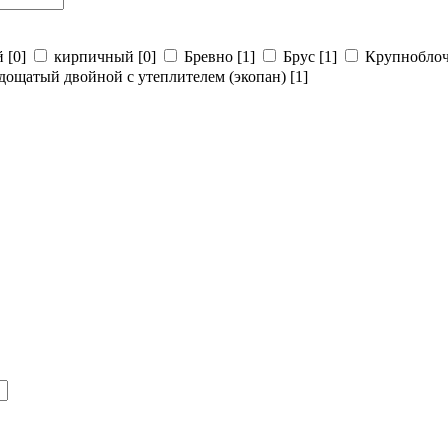
й
[0]
кирпичный
[0]
Бревно
[1]
Брус
[1]
Крупнобло
дощатый двойной с утеплителем (экопан)
[1]