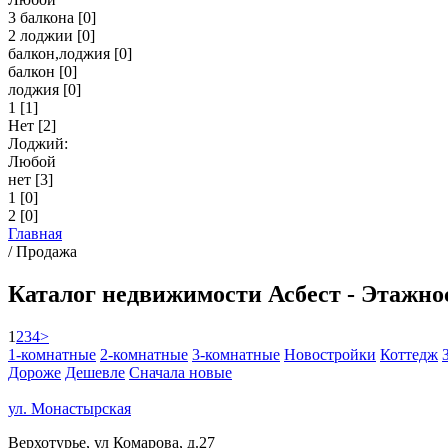
3 балкона
[0]
2 лоджии
[0]
балкон,лоджия
[0]
балкон
[0]
лоджия
[0]
1
[1]
Нет
[2]
Лоджий:
Любой
нет
[3]
1
[0]
2
[0]
Главная
/
Продажа
Каталог недвижимости Асбест - Этажнос
1
2
3
4
>
1-комнатные
2-комнатные
3-комнатные
Новостройки
Коттедж
Дороже
Дешевле
Сначала новые
ул. Монастырская
Верхотурье, ул Комарова, д.27