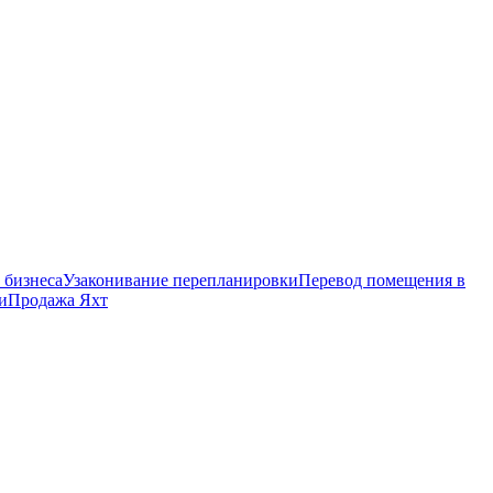
 бизнеса
Узаконивание перепланировки
Перевод помещения в
и
Продажа Яхт