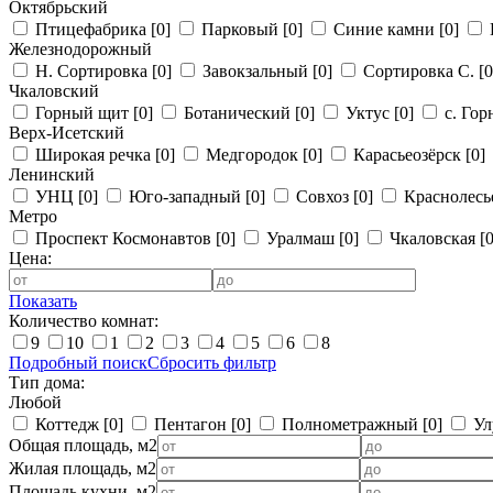
Октябрьский
Птицефабрика
[0]
Парковый
[0]
Синие камни
[0]
Железнодорожный
Н. Сортировка
[0]
Завокзальный
[0]
Сортировка С.
[0
Чкаловский
Горный щит
[0]
Ботанический
[0]
Уктус
[0]
с. Го
Верх-Исетский
Широкая речка
[0]
Медгородок
[0]
Карасьеозёрск
[0]
Ленинский
УНЦ
[0]
Юго-западный
[0]
Совхоз
[0]
Краснолес
Метро
Проспект Космонавтов
[0]
Уралмаш
[0]
Чкаловская
[0
Цена:
Показать
Количество комнат:
9
10
1
2
3
4
5
6
8
Подробный поиск
Сбросить фильтр
Тип дома:
Любой
Коттедж
[0]
Пентагон
[0]
Полнометражный
[0]
Ул
Общая площадь, м2
Жилая площадь, м2
Площадь кухни, м2