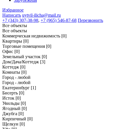
Зарубежная
Избранное
Написать
uytvil-ilicha@mail.ru
+7 (343) 307-38-98
,
+7 (965) 546-87-68
Перезвонить
Все объекты
Все объекты
Коммерческая недвижимость
[0]
Квартиры
[0]
Торговые помещения
[0]
Офис
[0]
Земельный участок
[0]
Дом/Дача/Коттедж
[3]
Коттедж
[0]
Комнаты
[0]
Город - любой
Город - любой
Екатеринбург
[1]
Бисерть
[0]
Исток
[0]
Увильды
[0]
Ягодный
[0]
Джубга
[0]
Кирпичный
[0]
Щелкун
[0]