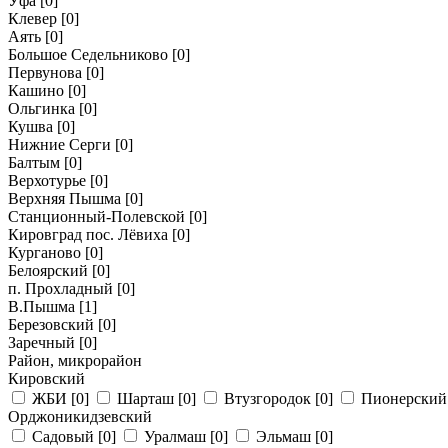
Уфа
[0]
Клевер
[0]
Аять
[0]
Большое Седельниково
[0]
Первунова
[0]
Кашино
[0]
Ольгинка
[0]
Кушва
[0]
Нижние Серги
[0]
Балтым
[0]
Верхотурье
[0]
Верхняя Пышма
[0]
Станционный-Полевской
[0]
Кировград пос. Лёвиха
[0]
Курганово
[0]
Белоярский
[0]
п. Прохладный
[0]
В.Пышма
[1]
Березовский
[0]
Заречный
[0]
Район, микрорайон
Кировский
ЖБИ
[0]
Шарташ
[0]
Втузгородок
[0]
Пионерски
Орджоникидзевский
Садовый
[0]
Уралмаш
[0]
Эльмаш
[0]