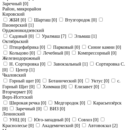
Заречный
[0]
Район, микрорайон
Кировский
ЖБИ
[0]
Шарташ
[0]
Втузгородок
[0]
Пионерский
[1]
Орджоникидзевский
Садовый
[0]
Уралмаш
[7]
Эльмаш
[1]
Октябрьский
Птицефабрика
[0]
Парковый
[0]
Синие камни
[0]
Кольцово
[0]
Лечебный
[0]
Компрессорный
[0]
Железнодорожный
Н. Сортировка
[0]
Завокзальный
[1]
Сортировка С.
[0]
Центр
[1]
Чкаловский
Горный щит
[0]
Ботанический
[0]
Уктус
[0]
с.
Горный Щит
[0]
Химмаш
[0]
Елизавет
[0]
Вторчермет
[0]
Верх-Исетский
Широкая речка
[0]
Медгородок
[0]
Карасьеозёрск
[0]
Заречный
[0]
ВИЗ
[0]
Ленинский
УНЦ
[0]
Юго-западный
[0]
Совхоз
[0]
Краснолесье
[0]
Академический
[0]
Автовокзал
[2]