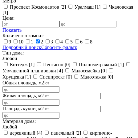
Метро
Проспект Космонавтов
[2]
Уралмаш
[1]
Чкаловская
[1]
Цена:
Показать
Количество комнат:
9
10
1
2
3
4
5
6
8
Подробный поиск
Сбросить фильтр
Тип дома:
Любой
Коттедж
[1]
Пентагон
[0]
Полнометражный
[1]
Улучшенной планировки
[4]
Малосемейка
[0]
Хрущевка
[1]
Спецпроект
[0]
Малоэтажка
[0]
Общая площадь, м2
Жилая площадь, м2
Площадь кухни, м2
Материал дома:
Любой
деревянный
[4]
панельный
[2]
кирпично-