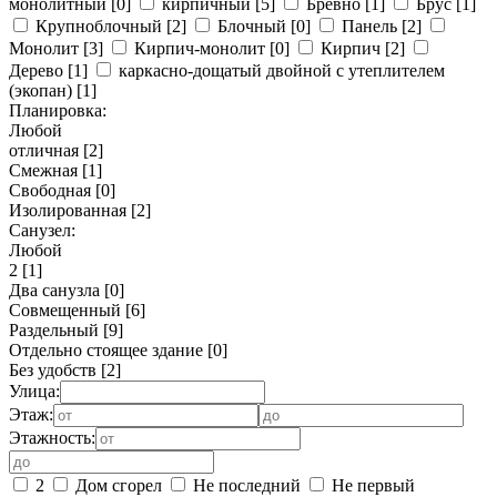
монолитный
[0]
кирпичный
[5]
Бревно
[1]
Брус
[1]
Крупноблочный
[2]
Блочный
[0]
Панель
[2]
Монолит
[3]
Кирпич-монолит
[0]
Кирпич
[2]
Дерево
[1]
каркасно-дощатый двойной с утеплителем
(экопан)
[1]
Планировка:
Любой
отличная
[2]
Смежная
[1]
Свободная
[0]
Изолированная
[2]
Санузел:
Любой
2
[1]
Два санузла
[0]
Совмещенный
[6]
Раздельный
[9]
Отдельно стоящее здание
[0]
Без удобств
[2]
Улица:
Этаж:
Этажность:
2
Дом сгорел
Не последний
Не первый