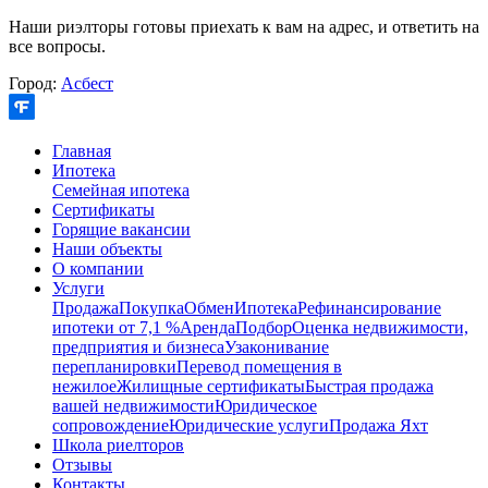
Наши риэлторы готовы приехать к вам на адрес, и ответить на
все вопросы.
Город:
Асбест
Главная
Ипотека
Семейная ипотека
Сертификаты
Горящие вакансии
Наши объекты
О компании
Услуги
Продажа
Покупка
Обмен
Ипотека
Рефинансирование
ипотеки от 7,1 %
Аренда
Подбор
Оценка недвижимости,
предприятия и бизнеса
Узаконивание
перепланировки
Перевод помещения в
нежилое
Жилищные сертификаты
Быстрая продажа
вашей недвижимости
Юридическое
сопровождение
Юридические услуги
Продажа Яхт
Школа риелторов
Отзывы
Контакты