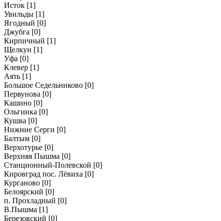
Исток
[1]
Увильды
[1]
Ягодный
[0]
Джубга
[0]
Кирпичный
[1]
Щелкун
[1]
Уфа
[0]
Клевер
[1]
Аять
[1]
Большое Седельниково
[0]
Первунова
[0]
Кашино
[0]
Ольгинка
[0]
Кушва
[0]
Нижние Серги
[0]
Балтым
[0]
Верхотурье
[0]
Верхняя Пышма
[0]
Станционный-Полевской
[0]
Кировград пос. Лёвиха
[0]
Курганово
[0]
Белоярский
[0]
п. Прохладный
[0]
В.Пышма
[1]
Березовский
[0]