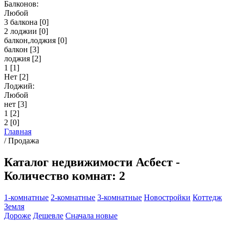
Балконов:
Любой
3 балкона
[0]
2 лоджии
[0]
балкон,лоджия
[0]
балкон
[3]
лоджия
[2]
1
[1]
Нет
[2]
Лоджий:
Любой
нет
[3]
1
[2]
2
[0]
Главная
/
Продажа
Каталог недвижимости Асбест -
Количество комнат: 2
1-комнатные
2-комнатные
3-комнатные
Новостройки
Коттедж
Земля
Дороже
Дешевле
Сначала новые