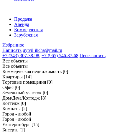
Продажа
Аренда
Коммерческая
Зарубежная
Избранное
Написать
uytvil-ilicha@mail.ru
+7 (343) 307-38-98
,
+7 (965) 546-87-68
Перезвонить
Все объекты
Все объекты
Коммерческая недвижимость
[0]
Квартиры
[14]
Торговые помещения
[0]
Офис
[0]
Земельный участок
[0]
Дом/Дача/Коттедж
[8]
Коттедж
[0]
Комнаты
[2]
Город - любой
Город - любой
Екатеринбург
[15]
Бисерть
[1]