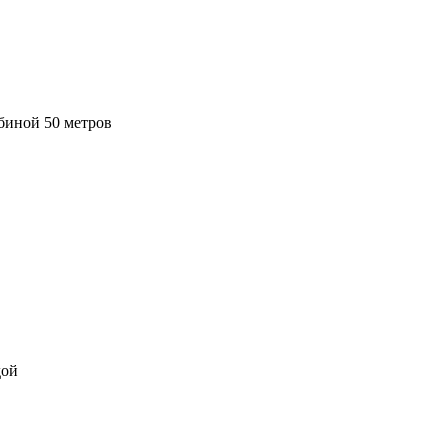
биной 50 метров
дой