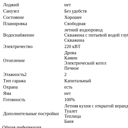
Лоджий
нет
Санузел
Без удобств
Состояние
Хорошее
Планировка
Свободная
летний водопровод
Водоснабжение
Скважина с питьевой водой глу
Скважина
Электричество
220 кВТ
Дрова
Камин
Отопление
Электрический котел
Печное
Этажность2
2
Тип гаража
Капитальный
Охрана
есть
Яма
нет
Готовность
100%
Летняя кухня с открытой веран
Туалет
Дополнительные постройки
Теплица
Баня
Общая информация