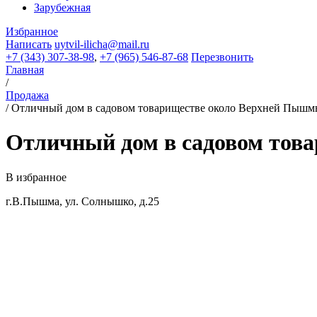
Зарубежная
Избранное
Написать
uytvil-ilicha@mail.ru
+7 (343) 307-38-98
,
+7 (965) 546-87-68
Перезвонить
Главная
/
Продажа
/
Отличный дом в садовом товариществе около Верхней Пышм
Отличный дом в садовом тов
В избранное
г.В.Пышма, ул. Солнышко, д.25