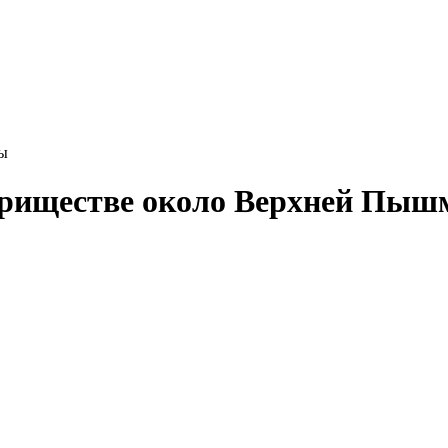
ы
ариществе около Верхней Пы