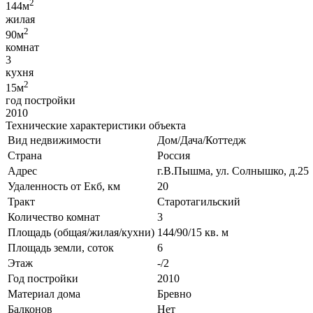
2
144м
жилая
2
90м
комнат
3
кухня
2
15м
год постройки
2010
Технические характеристики объекта
Вид недвижимости
Дом/Дача/Коттедж
Страна
Россия
Адрес
г.В.Пышма, ул. Солнышко, д.25
Удаленность от Екб, км
20
Тракт
Старотагильский
Количество комнат
3
Площадь (общая/жилая/кухни)
144/90/15 кв. м
Площадь земли, соток
6
Этаж
-/2
Год постройки
2010
Материал дома
Бревно
Балконов
Нет