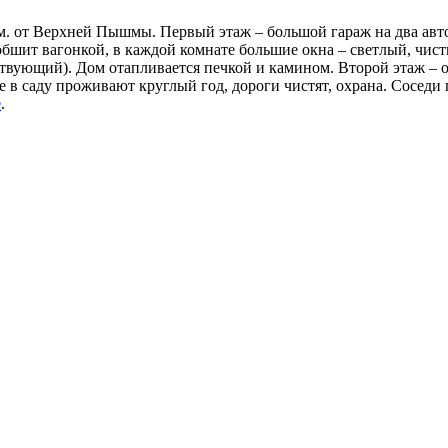
м. от Верхней Пышмы. Первый этаж – большой гараж на два авто
обшит вагонкой, в каждой комнате большие окна – светлый, чист
твующий). Дом отапливается печкой и камином. Второй этаж – о
ие в саду проживают круглый год, дороги чистят, охрана. Сосед
е
.