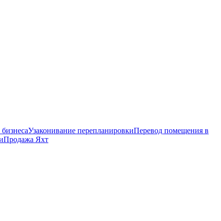
 бизнеса
Узаконивание перепланировки
Перевод помещения в
и
Продажа Яхт