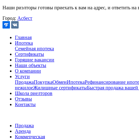
Наши риэлторы готовы приехать к вам на адрес, и ответить на 
Город:
Асбест
Главная
Ипотека
Семейная ипотека
Сертификаты
Горящие вакансии
Наши объекты
О компании
Услуги
Продажа
Покупка
Обмен
Ипотека
Рефинансирование ипоте
нежилое
Жилищные сертификаты
Быстрая продажа вашей
Школа риелторов
Отзывы
Контакты
Продажа
Аренда
Коммерческая