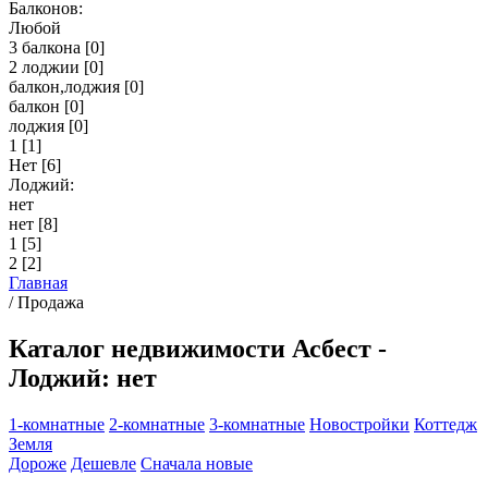
Балконов:
Любой
3 балкона
[0]
2 лоджии
[0]
балкон,лоджия
[0]
балкон
[0]
лоджия
[0]
1
[1]
Нет
[6]
Лоджий:
нет
нет
[8]
1
[5]
2
[2]
Главная
/
Продажа
Каталог недвижимости Асбест -
Лоджий: нет
1-комнатные
2-комнатные
3-комнатные
Новостройки
Коттедж
Земля
Дороже
Дешевле
Сначала новые