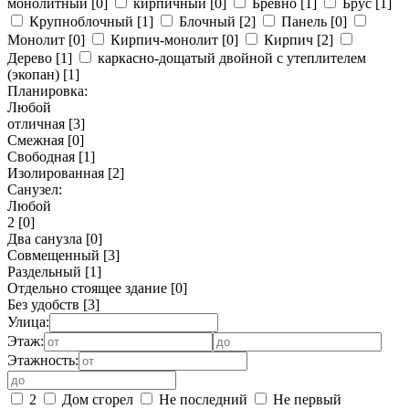
монолитный
[0]
кирпичный
[0]
Бревно
[1]
Брус
[1]
Крупноблочный
[1]
Блочный
[2]
Панель
[0]
Монолит
[0]
Кирпич-монолит
[0]
Кирпич
[2]
Дерево
[1]
каркасно-дощатый двойной с утеплителем
(экопан)
[1]
Планировка:
Любой
отличная
[3]
Смежная
[0]
Свободная
[1]
Изолированная
[2]
Санузел:
Любой
2
[0]
Два санузла
[0]
Совмещенный
[3]
Раздельный
[1]
Отдельно стоящее здание
[0]
Без удобств
[3]
Улица:
Этаж:
Этажность:
2
Дом сгорел
Не последний
Не первый