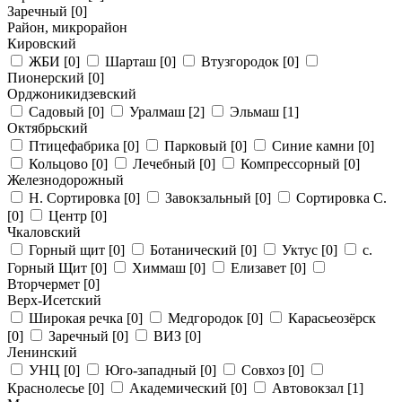
Заречный
[0]
Район, микрорайон
Кировский
ЖБИ
[0]
Шарташ
[0]
Втузгородок
[0]
Пионерский
[0]
Орджоникидзевский
Садовый
[0]
Уралмаш
[2]
Эльмаш
[1]
Октябрьский
Птицефабрика
[0]
Парковый
[0]
Синие камни
[0]
Кольцово
[0]
Лечебный
[0]
Компрессорный
[0]
Железнодорожный
Н. Сортировка
[0]
Завокзальный
[0]
Сортировка С.
[0]
Центр
[0]
Чкаловский
Горный щит
[0]
Ботанический
[0]
Уктус
[0]
с.
Горный Щит
[0]
Химмаш
[0]
Елизавет
[0]
Вторчермет
[0]
Верх-Исетский
Широкая речка
[0]
Медгородок
[0]
Карасьеозёрск
[0]
Заречный
[0]
ВИЗ
[0]
Ленинский
УНЦ
[0]
Юго-западный
[0]
Совхоз
[0]
Краснолесье
[0]
Академический
[0]
Автовокзал
[1]