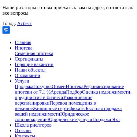
Наши риэлторы готовы приехать к вам на адрес, и ответить на
все вопросы.
Город:
Асбест
Главная
Ипотека
Семейная ипотека
Сертификаты
Горящие вакансии
Наши объекты
О компании
Услуги
Продажа
Покупка
Обмен
Ипотека
Рефинансирование
ипотеки от 7,1 %
Аренда
Подбор
Оценка недвижимости,
предприятия и бизнеса
Узаконивание
перепланировки
Перевод помещения в
нежилое
Жилищные сертификаты
Быстрая продажа
вашей недвижимости
Юридическое
сопровождение
Юридические услуги
Продажа Яхт
Школа риелторов
Отзывы
Контакты