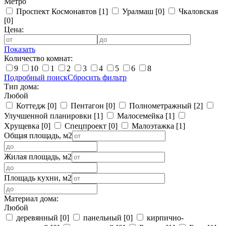
Метро
Проспект Космонавтов
[1]
Уралмаш
[0]
Чкаловская
[0]
Цена:
Показать
Количество комнат:
9
10
1
2
3
4
5
6
8
Подробный поиск
Сбросить фильтр
Тип дома:
Любой
Коттедж
[0]
Пентагон
[0]
Полнометражный
[2]
Улучшенной планировки
[1]
Малосемейка
[1]
Хрущевка
[0]
Спецпроект
[0]
Малоэтажка
[1]
Общая площадь, м2
Жилая площадь, м2
Площадь кухни, м2
Материал дома:
Любой
деревянный
[0]
панельный
[0]
кирпично-