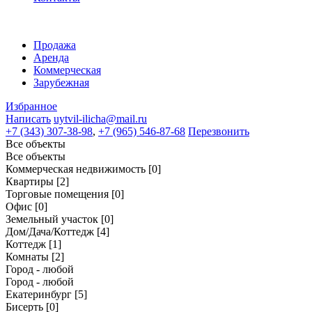
Продажа
Аренда
Коммерческая
Зарубежная
Избранное
Написать
uytvil-ilicha@mail.ru
+7 (343) 307-38-98
,
+7 (965) 546-87-68
Перезвонить
Все объекты
Все объекты
Коммерческая недвижимость
[0]
Квартиры
[2]
Торговые помещения
[0]
Офис
[0]
Земельный участок
[0]
Дом/Дача/Коттедж
[4]
Коттедж
[1]
Комнаты
[2]
Город - любой
Город - любой
Екатеринбург
[5]
Бисерть
[0]