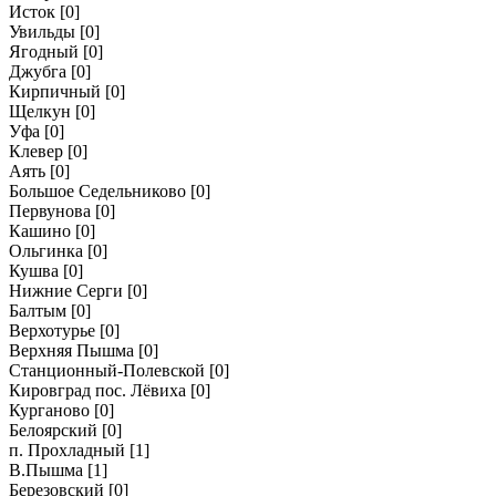
Исток
[0]
Увильды
[0]
Ягодный
[0]
Джубга
[0]
Кирпичный
[0]
Щелкун
[0]
Уфа
[0]
Клевер
[0]
Аять
[0]
Большое Седельниково
[0]
Первунова
[0]
Кашино
[0]
Ольгинка
[0]
Кушва
[0]
Нижние Серги
[0]
Балтым
[0]
Верхотурье
[0]
Верхняя Пышма
[0]
Станционный-Полевской
[0]
Кировград пос. Лёвиха
[0]
Курганово
[0]
Белоярский
[0]
п. Прохладный
[1]
В.Пышма
[1]
Березовский
[0]