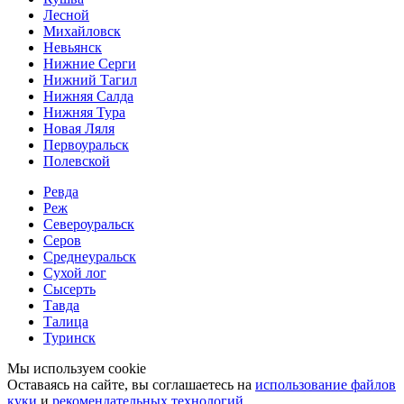
Лесной
Михайловск
Невьянск
Нижние Серги
Нижний Тагил
Нижняя Салда
Нижняя Тура
Новая Ляля
Первоуральск
Полевской
Ревда
Реж
Североуральск
Серов
Среднеуральск
Сухой лог
Сысерть
Тавда
Талица
Туринск
Мы используем cookie
Оставаясь на сайте, вы соглашаетесь на
использование файлов
куки
и
рекомендательных технологий
.