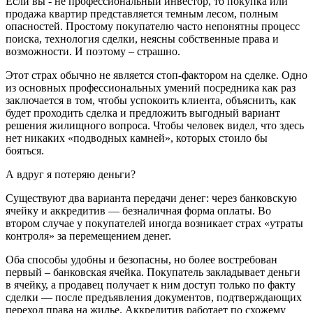
Если вы - не профессиональный инвестор, то покупка или
продажа квартир представляется темным лесом, полным
опасностей. Простому покупателю часто непонятны процесс
поиска, технология сделки, неясны собственные права и
возможности. И поэтому – страшно.
Этот страх обычно не является стоп-фактором на сделке. Одно
из основных профессиональных умений посредника как раз
заключается в том, чтобы успокоить клиента, объяснить, как
будет проходить сделка и предложить выгодный вариант
решения жилищного вопроса. Чтобы человек видел, что здесь
нет никаких «подводных камней», которых стоило бы
бояться.
А вдруг я потеряю деньги?
Существуют два варианта передачи денег: через банковскую
ячейку и аккредитив — безналичная форма оплаты. Во
втором случае у покупателей иногда возникает страх «утраты
контроля» за перемещением денег.
Оба способы удобны и безопасны, но более востребован
первый – банковская ячейка. Покупатель закладывает деньги
в ячейку, а продавец получает к ним доступ только по факту
сделки — после предъявления документов, подтверждающих
переход права на жилье. Аккредитив работает по схожему