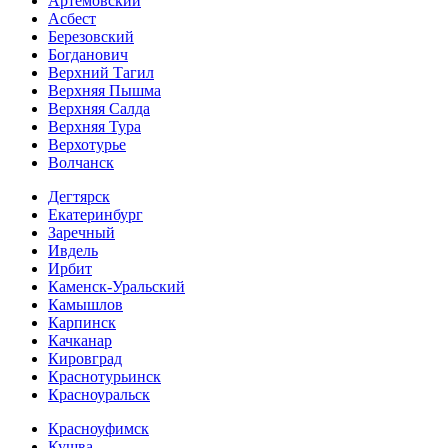
Артемовский
Асбест
Березовский
Богданович
Верхний Тагил
Верхняя Пышма
Верхняя Салда
Верхняя Тура
Верхотурье
Волчанск
Дегтярск
Екатеринбург
Заречный
Ивдель
Ирбит
Каменск-Уральский
Камышлов
Карпинск
Качканар
Кировград
Краснотурьинск
Красноуральск
Красноуфимск
Кушва